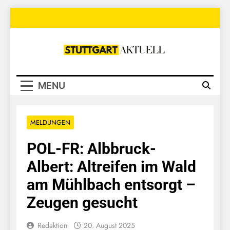
Skip
to
content
Stuttgart
Aktuell
MENU
MELDUNGEN
POL-FR: Albbruck-
Albert: Altreifen im Wald
am Mühlbach entsorgt –
Zeugen gesucht
Redaktion
20. August 2025