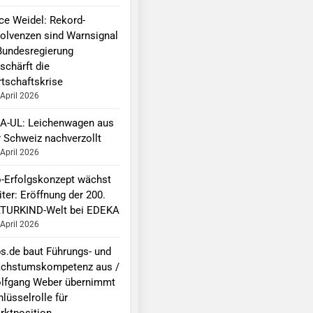
ice Weidel: Rekord-
solvenzen sind Warnsignal
Bundesregierung
schärft die
rtschaftskrise
 April 2026
A-UL: Leichenwagen aus
r Schweiz nachverzollt
 April 2026
o-Erfolgskonzept wächst
ter: Eröffnung der 200.
TURKIND-Welt bei EDEKA
 April 2026
bs.de baut Führungs- und
chstumskompetenz aus /
lfgang Weber übernimmt
lüsselrolle für
rktposition,