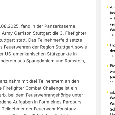
Al
In
– 
ver
08.2025, fand in der Panzerkaserne
Wi
 Army Garrison Stuttgart die 3. Firefighter
14.
ttgart statt. Das Teilnehmerfeld setzte
HZ
s Feuerwehren der Region Stuttgart sowie
de
er US-amerikanischen Stützpunkte in
14.
 anderem aus Spangdahlem und Ramstein,
Bi
wei
NA
anz nahm mit drei Teilnehmern an den
14.
e Firefighter Combat Challenge ist ein
jo
erb, bei dem Feuerwehrangehörige unter
Wa
edene Aufgaben in Form eines Parcours
Wo
ei Teilnehmer der Feuerwehr Konstanz
Sch
Ma