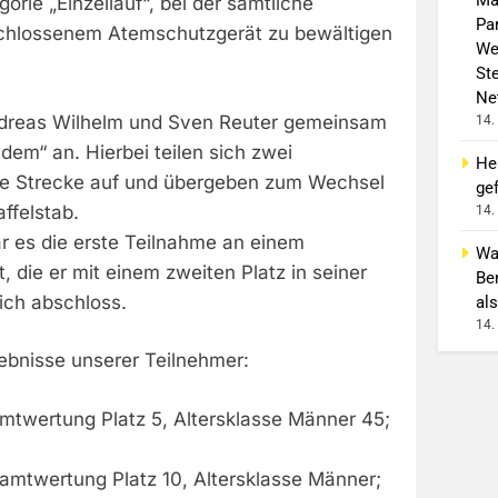
gorie „Einzellauf“, bei der sämtliche
Pa
schlossenem Atemschutzgerät zu bewältigen
We
St
Ne
ndreas Wilhelm und Sven Reuter gemeinsam
14.
ndem“ an. Hierbei teilen sich zwei
He
ie Strecke auf und übergeben zum Wechsel
gef
ffelstab.
14.
ar es die erste Teilnahme an einem
Wa
, die er mit einem zweiten Platz in seiner
Be
eich abschloss.
als
14.
ebnisse unserer Teilnehmer:
mtwertung Platz 5, Altersklasse Männer 45;
samtwertung Platz 10, Altersklasse Männer;