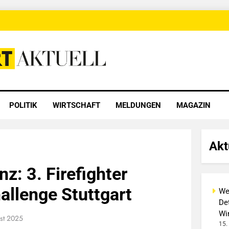
 Aktuell
POLITIK
WIRTSCHAFT
MELDUNGEN
MAGAZIN
Akt
z: 3. Firefighter
llenge Stuttgart
We
Det
Wi
st 2025
15.