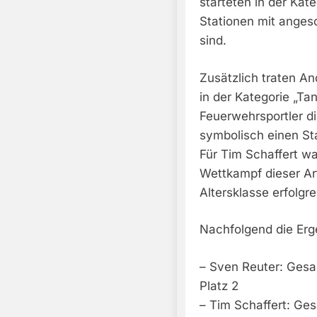
starteten in der Kate
Stationen mit ange
sind.
Zusätzlich traten A
in der Kategorie „Ta
Feuerwehrsportler d
symbolisch einen Sta
Für Tim Schaffert w
Wettkampf dieser Art
Altersklasse erfolgr
Nachfolgend die Erg
– Sven Reuter: Gesa
Platz 2
– Tim Schaffert: Ge