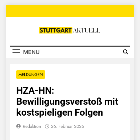
Skip
to
content
Stuttgart
Aktuell
MENU
MELDUNGEN
HZA-HN:
Bewilligungsverstoß mit
kostspieligen Folgen
Redaktion
26. Februar 2026