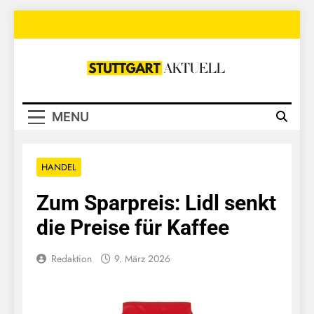
Skip
to
content
Stuttgart
Aktuell
MENU
HANDEL
Zum Sparpreis: Lidl senkt
die Preise für Kaffee
Redaktion
9. März 2026