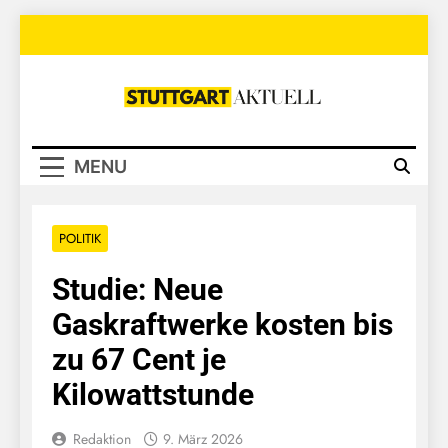
Skip
to
content
Stuttgart
Aktuell
MENU
POLITIK
Studie: Neue
Gaskraftwerke kosten bis
zu 67 Cent je
Kilowattstunde
Redaktion
9. März 2026