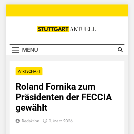
Skip
to
content
Stuttgart
Aktuell
MENU
WIRTSCHAFT
Roland Fornika zum
Präsidenten der FECCIA
gewählt
Redaktion
9. März 2026