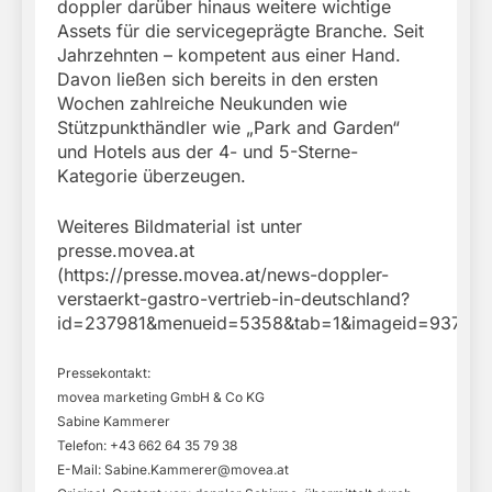
doppler darüber hinaus weitere wichtige
Assets für die servicegeprägte Branche. Seit
Jahrzehnten – kompetent aus einer Hand.
Davon ließen sich bereits in den ersten
Wochen zahlreiche Neukunden wie
Stützpunkthändler wie „Park and Garden“
und Hotels aus der 4- und 5-Sterne-
Kategorie überzeugen.
Weiteres Bildmaterial ist unter
presse.movea.at
(https://presse.movea.at/news-doppler-
verstaerkt-gastro-vertrieb-in-deutschland?
id=237981&menueid=5358&tab=1&imageid=937079&
Pressekontakt:
movea marketing GmbH & Co KG
Sabine Kammerer
Telefon: +43 662 64 35 79 38
E-Mail:
Sabine.Kammerer@movea.at