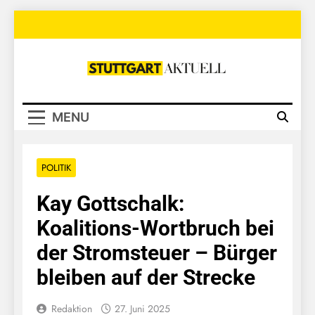
Skip
to
content
Stuttgart
Aktuell
MENU
POLITIK
Kay Gottschalk:
Koalitions-Wortbruch bei
der Stromsteuer – Bürger
bleiben auf der Strecke
Redaktion
27. Juni 2025