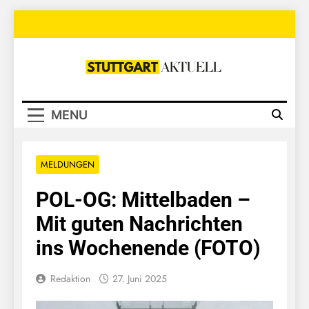
Skip
to
content
Stuttgart
Aktuell
MENU
MELDUNGEN
POL-OG: Mittelbaden –
Mit guten Nachrichten
ins Wochenende (FOTO)
Redaktion
27. Juni 2025