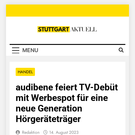
Skip
to
content
Stuttgart
Aktuell
MENU
HANDEL
audibene feiert TV-Debüt
mit Werbespot für eine
neue Generation
Hörgeräteträger
Redaktion
14. August 2023