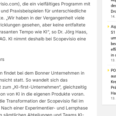
sio.com), die ein vielfältiges Programm mit
de
und Praxisbeispielen für unterschiedliche
Dr
14.
e. „Wir haben in der Vergangenheit viele
icklungen gesehen, aber keine entfaltete
Ai
 rasanten Tempo wie KI“, so Dr. Jörg Haas,
S1
um
AG. KI nimmt deshalb bei Scopevisio eine
be
eff
in
urs
13.
PO
on findet bei dem Bonner Unternehmen in
au
nsicht statt. So wandelt sich das
Kr
 zum „KI-first-Unternehmen“, gleichzeitig
Pr
Ha
tion von KI in die eigenen Produkte voran.
13.
die Transformation der Scopevisio fiel im
. Nach einer Experimentier- und Lernphase
n sämtlichen Abteilungen und Teams KI-