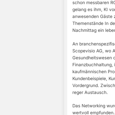
schon messbaren ROI
gelang es ihm, KI vo
anwesenden Gäste z
Themenstände In der
Nachmittag ein leben
An branchenspezifis
Scopevisio AG, wo Au
Gesundheitswesen od
Finanzbuchhaltung, 
kaufmännischen Pro
Kundenbeispiele, Ku
Vordergrund. Zwisch
reger Austausch.
Das Networking wur
wertvoll empfunden. 