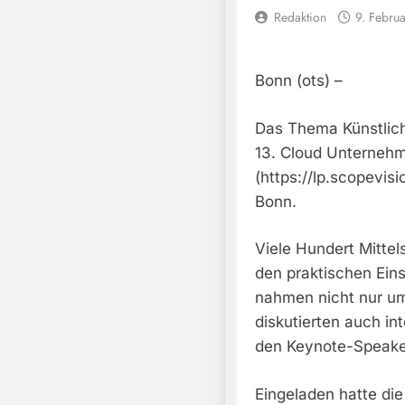
Redaktion
9. Febru
Bonn (ots) –
Das Thema Künstliche
13. Cloud Unterneh
(https://lp.scopevi
Bonn.
Viele Hundert Mittel
den praktischen Eins
nahmen nicht nur um
diskutierten auch in
den Keynote-Speaker
Eingeladen hatte di