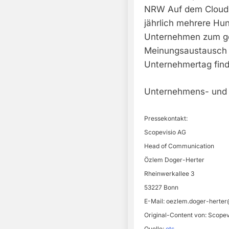
NRW Auf dem Cloud
jährlich mehrere Hu
Unternehmen zum ge
Meinungsaustausch 
Unternehmertag finde
Unternehmens- und
Pressekontakt:
Scopevisio AG
Head of Communication
Özlem Doger-Herter
Rheinwerkallee 3
53227 Bonn
E-Mail:
oezlem.doger-herter
Original-Content von: Scopev
Quelle:
ots