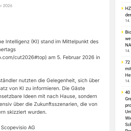
ar 2026
HZ
de
14.
Bi
wei
 Intelligenz (KI) stand im Mittelpunkt des
NA
mertags
14.
sio.com/cut2026#top) am 5. Februar 2026 in
72
mi
He
ständler nutzten die Gelegenheit, sich über
14.
atz von KI zu informieren. Die Gäste
40
setzbare Ideen mit nach Hause, sondern
Gr
tensiv über die Zukunftsszenarien, die von
pro
Un
n skizziert wurden.
Wi
Sc
e Scopevisio AG
Re