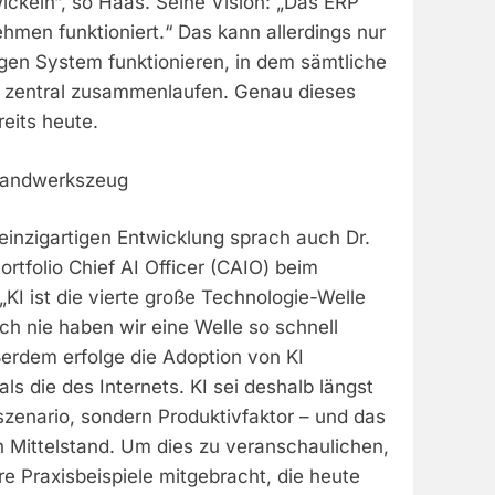
ickeln“, so Haas. Seine Vision: „Das ERP
nehmen funktioniert.“ Das kann allerdings nur
gen System funktionieren, in dem sämtliche
zentral zusammenlaufen. Genau dieses
reits heute.
andwerkszeug
 einzigartigen Entwicklung sprach auch Dr.
ortfolio Chief AI Officer (CAIO) beim
„KI ist die vierte große Technologie-Welle
ch nie haben wir eine Welle so schnell
ßerdem erfolge die Adoption von KI
als die des Internets. KI sei deshalb längst
szenario, sondern Produktivfaktor – und das
n Mittelstand. Um dies zu veranschaulichen,
e Praxisbeispiele mitgebracht, die heute