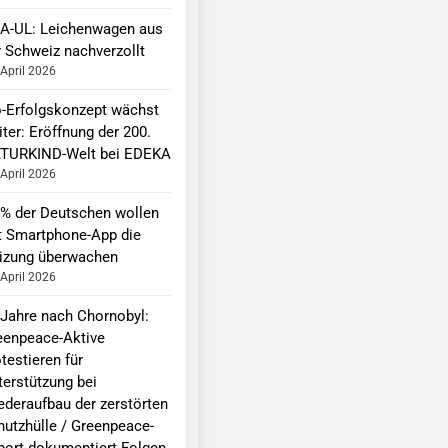
A-UL: Leichenwagen aus
r Schweiz nachverzollt
 April 2026
o-Erfolgskonzept wächst
ter: Eröffnung der 200.
TURKIND-Welt bei EDEKA
 April 2026
 % der Deutschen wollen
t Smartphone-App die
izung überwachen
 April 2026
 Jahre nach Chornobyl:
eenpeace-Aktive
testieren für
terstützung bei
ederaufbau der zerstörten
hutzhülle / Greenpeace-
port dokumentiert Folgen