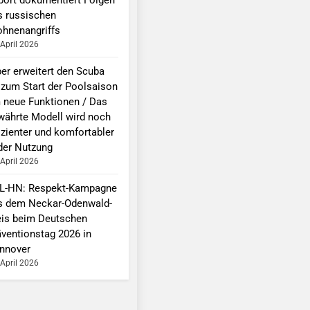
s russischen
ohnenangriffs
 April 2026
per erweitert den Scuba
 zum Start der Poolsaison
 neue Funktionen / Das
währte Modell wird noch
izienter und komfortabler
 der Nutzung
 April 2026
L-HN: Respekt-Kampagne
s dem Neckar-Odenwald-
eis beim Deutschen
äventionstag 2026 in
nnover
 April 2026