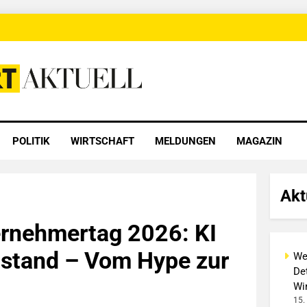
 Aktuell
POLITIK
WIRTSCHAFT
MELDUNGEN
MAGAZIN
Akt
ernehmertag 2026: KI
telstand – Vom Hype zur
We
Det
Wi
15.