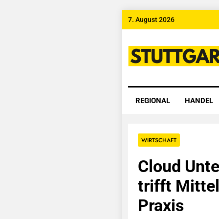
Skip
7. August 2026
to
content
Stuttgart
REGIONAL
HANDEL
WIRTSCHAFT
Cloud Unt
trifft Mit
Praxis