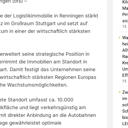
ngen (ots) –
Ki
Ma
Pr
 der Logistikimmobilie in Renningen stärkt
sic
z im Großraum Stuttgart und setzt auf
15.
m in einer der wirtschaftlich stärksten
Wa
he
Al
rweitert seine strategische Position in
Ra
rnimmt die Immobilien am Standort in
Kre
Um
gart. Damit festigt das Unternehmen seine
Ef
 wirtschaftlich stärksten Regionen Europas
15.
iche Wachstumsmöglichkeiten.
Zw
im
ete Standort umfasst ca. 10.000
sof
ikfläche und liegt verkehrsgünstig am
Sc
mit direkter Anbindung an die Autobahnen
bis
age gewährleistet optimale
LE