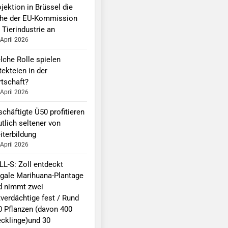
jektion in Brüssel die
he der EU-Kommission
 Tierindustrie an
 April 2026
lche Rolle spielen
ekteien in der
rtschaft?
 April 2026
chäftigte Ü50 profitieren
tlich seltener von
iterbildung
 April 2026
LL-S: Zoll entdeckt
legale Marihuana-Plantage
d nimmt zwei
tverdächtige fest / Rund
0 Pflanzen (davon 400
ecklinge)und 30