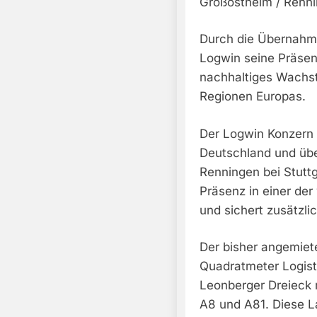
Großostheim / Renni
Durch die Übernahme
Logwin seine Präsen
nachhaltiges Wachstu
Regionen Europas.
Der Logwin Konzern e
Deutschland und übe
Renningen bei Stutt
Präsenz in einer der
und sichert zusätzl
Der bisher angemiet
Quadratmeter Logist
Leonberger Dreieck 
A8 und A81. Diese L