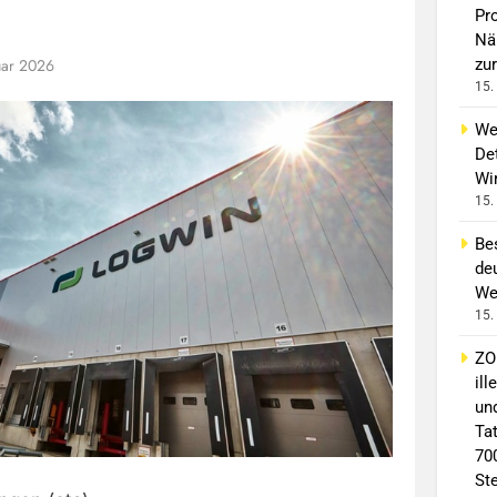
Pro
Nä
uar 2026
zur
15.
We
Det
Wi
15.
Bes
deu
We
15.
ZO
il
un
Ta
70
St