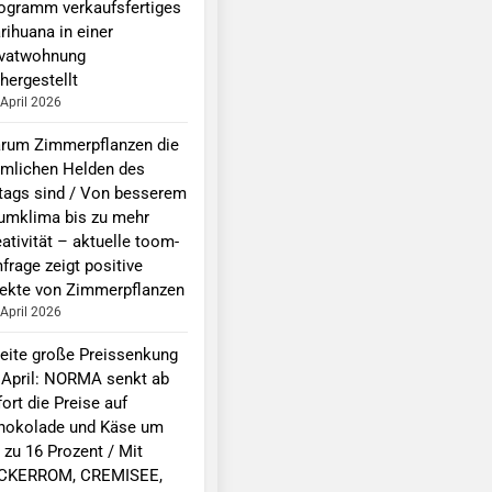
logramm verkaufsfertiges
rihuana in einer
ivatwohnung
hergestellt
 April 2026
rum Zimmerpflanzen die
imlichen Helden des
ltags sind / Von besserem
umklima bis zu mehr
ativität – aktuelle toom-
frage zeigt positive
fekte von Zimmerpflanzen
 April 2026
eite große Preissenkung
 April: NORMA senkt ab
ort die Preise auf
hokolade und Käse um
 zu 16 Prozent / Mit
CKERROM, CREMISEE,