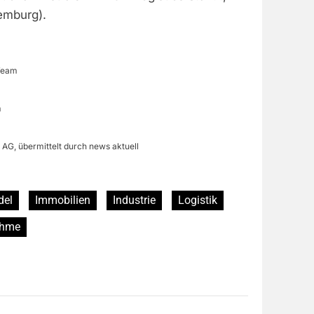
emburg).
Team
m
 AG, übermittelt durch news aktuell
del
Immobilien
Industrie
Logistik
ahme