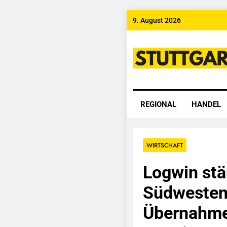
Skip
9. August 2026
to
content
Stuttgart
REGIONAL
HANDEL
WIRTSCHAFT
Logwin stä
Südwesten
Übernahme