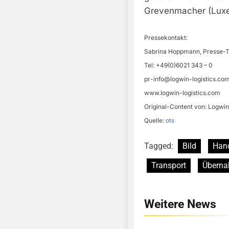
Grevenmacher (Lux
Pressekontakt:
Sabrina Hoppmann, Presse-
Tel: +49(0)6021 343 – 0
pr-info@logwin-logistics.co
www.logwin-logistics.com
Original-Content von: Logwin
Quelle:
ots
Tagged:
Bild
Han
Transport
Übern
Weitere News