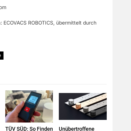
com
n: ECOVACS ROBOTICS, übermittelt durch
e
TÜV SÜD: So Finden
Unübertroffene