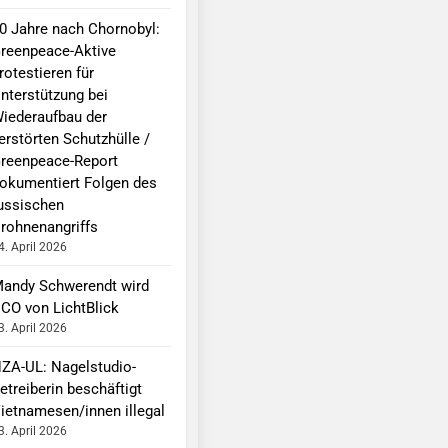
0 Jahre nach Chornobyl:
reenpeace-Aktive
rotestieren für
nterstützung bei
iederaufbau der
erstörten Schutzhülle /
reenpeace-Report
okumentiert Folgen des
ussischen
rohnenangriffs
4. April 2026
andy Schwerendt wird
CO von LichtBlick
3. April 2026
ZA-UL: Nagelstudio-
etreiberin beschäftigt
ietnamesen/innen illegal
3. April 2026