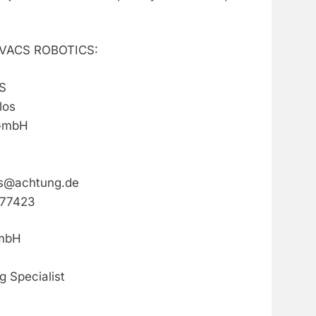
OVACS ROBOTICS:
S
los
 GmbH
s@achtung.de
377423
mbH
 Specialist