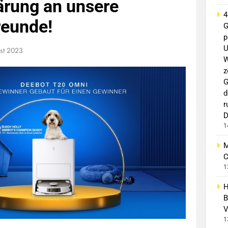
ärung an unsere
4
reunde!
G
p
U
st 2023
W
z
G
d
r
D
1
M
C
1
H
B
V
1