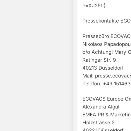
e=XJ25tI)
Pressekontakte EC
Pressebüro ECOVAC
Nikolaos Papadopou
c/o Achtung! Mary
Ratinger Str. 9
40213 Düsseldorf
Mail:
presse.ecovac
Telefon: +49 15146
ECOVACS Europe G
Alexandra Algül
EMEA PR & Marketing
Holzstrasse 2
40221 Düsseldorf