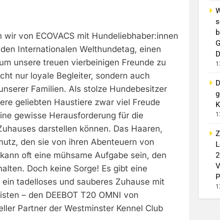
W
s
b
n wir von ECOVACS mit Hundeliebhaber:innen
G
 den Internationalen Welthundetag, einen
D
um unsere treuen vierbeinigen Freunde zu
1
cht nur loyale Begleiter, sondern auch
D
 unserer Familien. Als stolze Hundebesitzer
g
ere geliebten Haustiere zwar viel Freude
K
eine gewisse Herausforderung für die
1
Zuhauses darstellen können. Das Haaren,
Z
utz, den sie von ihren Abenteuern von
L
 kann oft eine mühsame Aufgabe sein, den
2
V
alten. Doch keine Sorge! Es gibt eine
P
 ein tadelloses und sauberes Zuhause mit
1
isten – den DEEBOT T20 OMNI von
ller Partner der Westminster Kennel Club