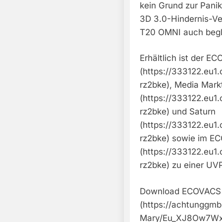
kein Grund zur Panik
3D 3.0-Hindernis-V
T20 OMNI auch begl
Erhältlich ist der
(https://333122.eu
rz2bke), Media Mark
(https://333122.eu
rz2bke) und Saturn
(https://333122.eu
rz2bke) sowie im E
(https://333122.eu
rz2bke) zu einer UV
Download ECOVACS 
(https://achtunggmb
Mary/Eu_XJ8Ow7Wx