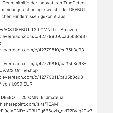
. Denn mithilfe der innovativen TrueDetect
ermeidungstechnologie weicht der DEEBOT
ichen Hindernissen gekonnt aus.
 ECOVACS DEEBOT T20 OMNI bei Amazon
1.cleverreach.com/c/42779809/ba35b3d93-
t
1.cleverreach.com/c/42779810/ba35b3d93-
1.cleverreach.com/c/42779810/ba35b3d93-
COVACS Onlineshop
1.cleverreach.com/c/42779811/ba35b3d93-
P von 1.099 EUR.
DEEBOT T20 OMNI Bildmaterial
h.sharepoint.com/:f:/s/TEAM-
Ej9eIaONDYK0BHCq666oyb_ovlT2BvIq2Fw?