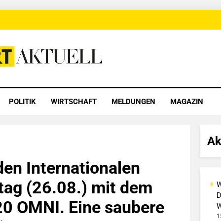
 Aktuell
POLITIK
WIRTSCHAFT
MELDUNGEN
MAGAZIN
Ak
den Internationalen
ag (26.08.) mit dem
W
D
0 OMNI. Eine saubere
W
1