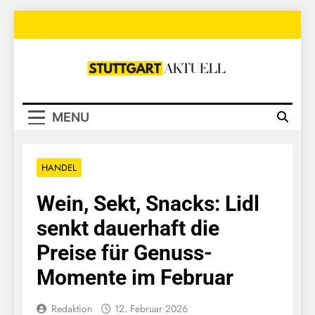
Skip
to
content
Stuttgart
Aktuell
MENU
HANDEL
Wein, Sekt, Snacks: Lidl
senkt dauerhaft die
Preise für Genuss-
Momente im Februar
Redaktion
12. Februar 2026