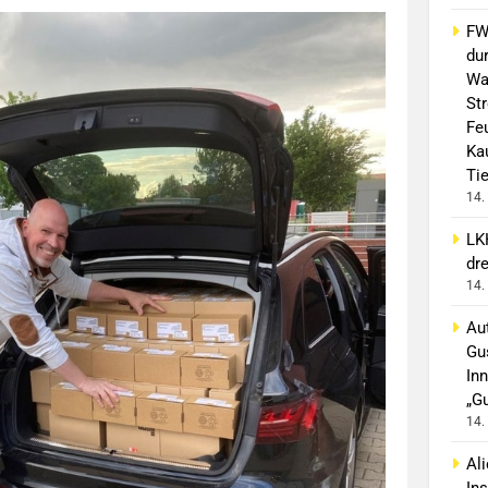
FW 
du
Wa
St
Fe
Ka
Ti
14.
LK
dr
14.
Aut
Gu
In
„G
14.
Al
In