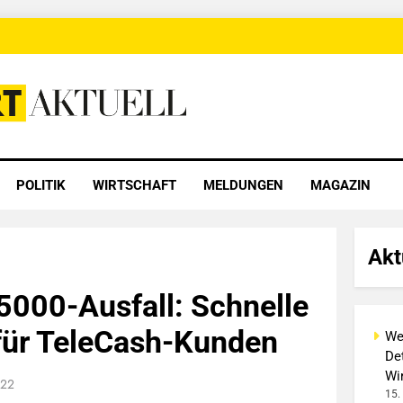
 Aktuell
POLITIK
WIRTSCHAFT
MELDUNGEN
MAGAZIN
Akt
5000-Ausfall: Schnelle
für TeleCash-Kunden
We
Det
Wi
022
15.