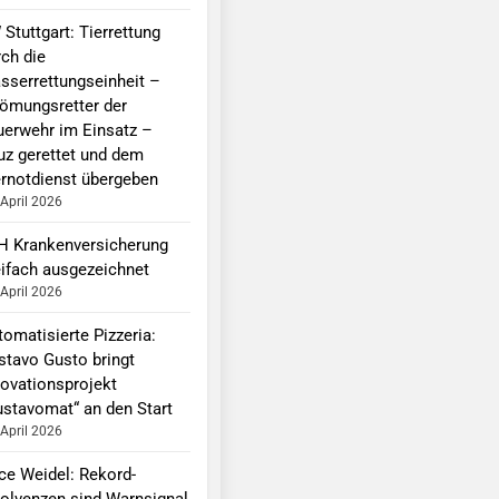
Stuttgart: Tierrettung
rch die
sserrettungseinheit –
römungsretter der
uerwehr im Einsatz –
uz gerettet und dem
ernotdienst übergeben
 April 2026
H Krankenversicherung
eifach ausgezeichnet
 April 2026
omatisierte Pizzeria:
stavo Gusto bringt
novationsprojekt
ustavomat“ an den Start
 April 2026
ice Weidel: Rekord-
solvenzen sind Warnsignal