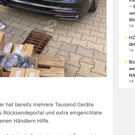
– 
ver
Wi
14.
HZ
de
14.
Bi
wei
NA
14.
er hat bereits mehrere Tausend Geräte
 Rücksendeportal und extra eingerichtete
fenen Händlern Hilfe.