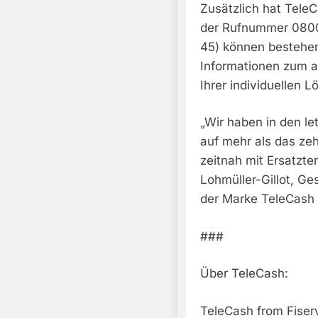
Zusätzlich hat TeleC
der Rufnummer 0800
45) können bestehen
Informationen zum ak
Ihrer individuellen L
„Wir haben in den le
auf mehr als das ze
zeitnah mit Ersatzte
Lohmüller-Gillot, Ge
der Marke TeleCash f
###
Über TeleCash:
TeleCash from Fiserv