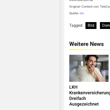
Original-Content von: TeleCa
Quelle:
ots
Tagged:
Bild
Dien
Weitere News
LKH
Krankenversicherun
Dreifach
Ausgezeichnet