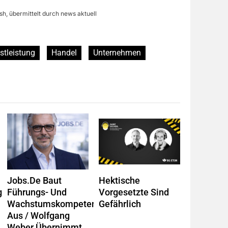
sh, übermittelt durch news aktuell
stleistung
Handel
Unternehmen
Jobs.de Baut
Hektische
g
Führungs- Und
Vorgesetzte Sind
Wachstumskompetenz
Gefährlich
Aus / Wolfgang
Weber Übernimmt