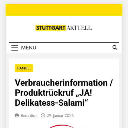
Skip
to
content
Stuttgart
Aktuell
MENU
HANDEL
Verbraucherinformation /
Produktrückruf „JA!
Delikatess-Salami“
Redaktion
29. Januar 2026