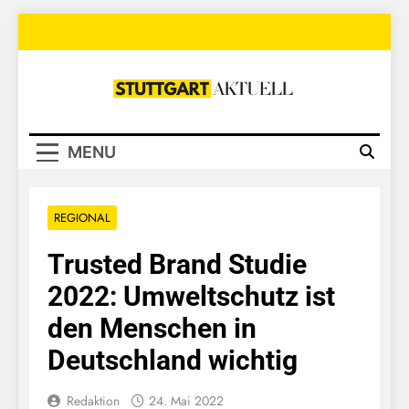
Skip
to
content
Stuttgart
Aktuell
MENU
REGIONAL
Trusted Brand Studie
2022: Umweltschutz ist
den Menschen in
Deutschland wichtig
Redaktion
24. Mai 2022