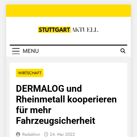
Skip
to
content
Stuttgart
Aktuell
MENU
WIRTSCHAFT
DERMALOG und
Rheinmetall kooperieren
für mehr
Fahrzeugsicherheit
Redaktion
24. Mai 2022