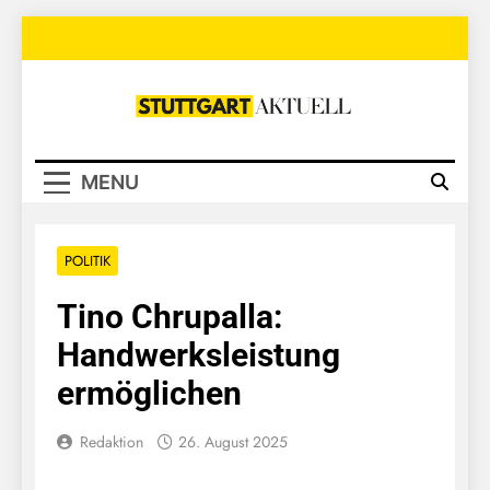
Skip
to
content
Stuttgart
Aktuell
MENU
POLITIK
Tino Chrupalla:
Handwerksleistung
ermöglichen
Redaktion
26. August 2025