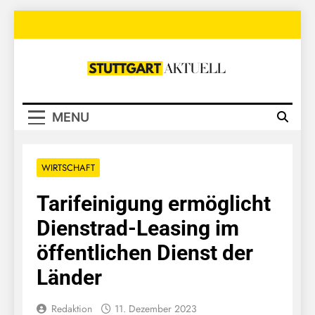
Skip
to
content
Stuttgart
Aktuell
MENU
WIRTSCHAFT
Tarifeinigung ermöglicht
Dienstrad-Leasing im
öffentlichen Dienst der
Länder
Redaktion
11. Dezember 2023