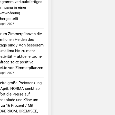
logramm verkaufsfertiges
rihuana in einer
ivatwohnung
hergestellt
 April 2026
rum Zimmerpflanzen die
imlichen Helden des
ltags sind / Von besserem
umklima bis zu mehr
ativität – aktuelle toom-
frage zeigt positive
fekte von Zimmerpflanzen
 April 2026
eite große Preissenkung
 April: NORMA senkt ab
ort die Preise auf
hokolade und Käse um
 zu 16 Prozent / Mit
CKERROM, CREMISEE,