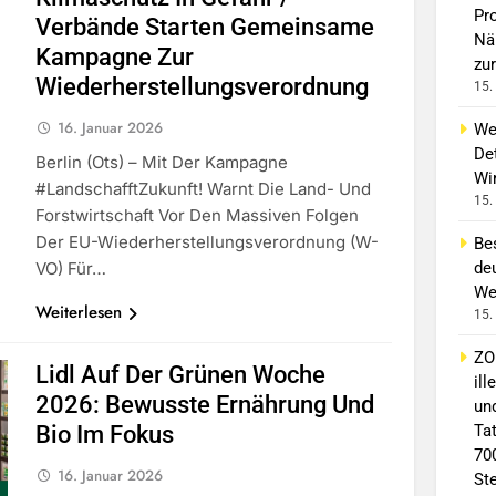
Pro
Verbände Starten Gemeinsame
Nä
Kampagne Zur
zur
Wiederherstellungsverordnung
15.
16. Januar 2026
We
De
Berlin (ots) – Mit Der Kampagne
Wi
#LandschafftZukunft! Warnt Die Land- Und
15.
Forstwirtschaft Vor Den Massiven Folgen
Der EU-Wiederherstellungsverordnung (W-
Be
VO) Für…
de
We
Weiterlesen
15.
ZO
Lidl Auf Der Grünen Woche
il
2026: Bewusste Ernährung Und
un
Bio Im Fokus
Ta
70
16. Januar 2026
St