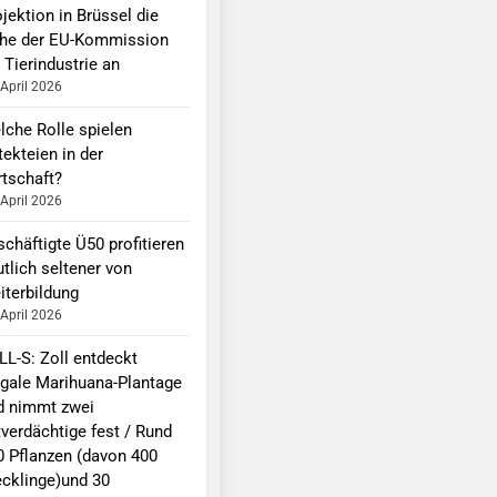
jektion in Brüssel die
he der EU-Kommission
 Tierindustrie an
 April 2026
lche Rolle spielen
tekteien in der
rtschaft?
 April 2026
schäftigte Ü50 profitieren
utlich seltener von
iterbildung
 April 2026
LL-S: Zoll entdeckt
legale Marihuana-Plantage
d nimmt zwei
tverdächtige fest / Rund
0 Pflanzen (davon 400
ecklinge)und 30