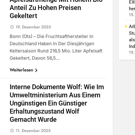
EX
Anteil Zu Hohen Preisen
he
Gekeltert
15.
Arb
19. Dezember 2025
St
Bonn (ots) – Die Fruchtsafthersteller In
als
Deutschland Haben In Der Diesjährigen
Ind
Keltersaison Rund 216,5 Mio. Liter Apfelsaft
15.
Gekeltert, Davon 56,5…
Weiterlesen
Interne Dokumente Wolf: Wie Im
Umweltministerium Aus Einem
Ungünstigen Ein Günstiger
Erhaltungszustand Wolf
Gemacht Wurde
11. Dezember 2025