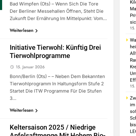
Ki
Bad Wimpfen (ots) – Wenn Sich Die Tore
Ma
Der Berliner Messehallen Öffnen, Steht Die
Pr
Zukunft Der Ernährung Im Mittelpunkt: Vom…
sic
15.
Weiterlesen
Wa
Initiative Tierwohl: Künftig Drei
he
Al
Tierwohlprogramme
Ra
15. Januar 2026
Kre
Um
Bonn/Berlin (ots) – – Neben Dem Bekannten
Ef
Tierwohlprogramm In Haltungsform Stufe 2
15.
Startet Die ITW Programme Für Die Stufen
3…
Zw
im
Weiterlesen
sof
Sc
bis
Keltersaison 2025 / Niedrige
LE
Apfelsaftmenge Mit Hohem Bio-