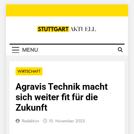
Skip
to
content
Stuttgart
Aktuell
MENU
WIRTSCHAFT
Agravis Technik macht
sich weiter fit für die
Zukunft
Redaktion
10. November 2025