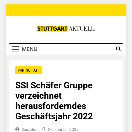
Skip
to
content
Stuttgart
Aktuell
MENU
WIRTSCHAFT
SSI Schäfer Gruppe
verzeichnet
herausforderndes
Geschäftsjahr 2022
Redaktion
27. Februar 2023