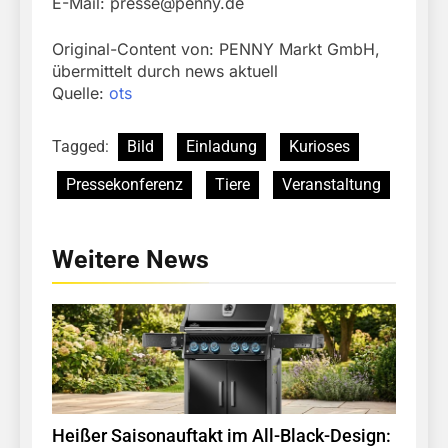
E-Mail:
presse@penny.de
Original-Content von: PENNY Markt GmbH,
übermittelt durch news aktuell
Quelle:
ots
Tagged:
Bild
Einladung
Kurioses
Pressekonferenz
Tiere
Veranstaltung
Weitere News
Heißer Saisonauftakt im All-Black-Design: