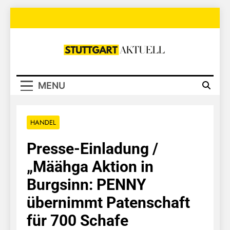
Skip
to
content
Stuttgart
Aktuell
MENU
HANDEL
Presse-Einladung /
„Määhga Aktion in
Burgsinn: PENNY
übernimmt Patenschaft
für 700 Schafe