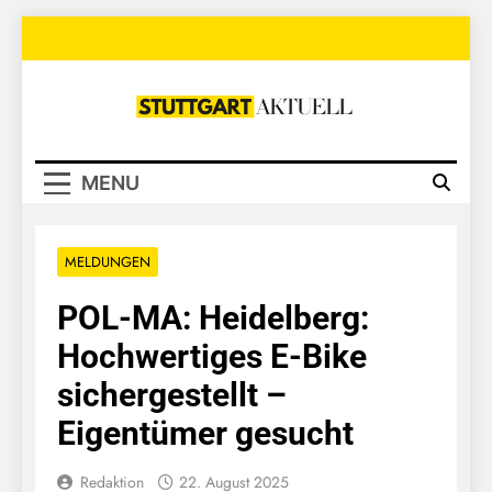
Skip
to
content
Stuttgart
Aktuell
MENU
MELDUNGEN
POL-MA: Heidelberg:
Hochwertiges E-Bike
sichergestellt –
Eigentümer gesucht
Redaktion
22. August 2025