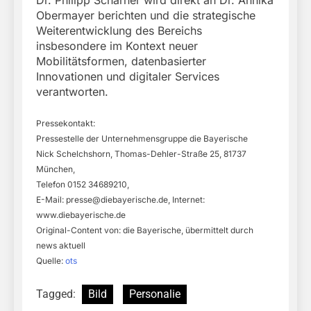
Dr. Philipp Scharner wird direkt an Dr. Annika
Obermayer berichten und die strategische
Weiterentwicklung des Bereichs
insbesondere im Kontext neuer
Mobilitätsformen, datenbasierter
Innovationen und digitaler Services
verantworten.
Pressekontakt:
Pressestelle der Unternehmensgruppe die Bayerische
Nick Schelchshorn, Thomas-Dehler-Straße 25, 81737
München,
Telefon 0152 34689210,
E-Mail:
presse@diebayerische.de
, Internet:
www.diebayerische.de
Original-Content von: die Bayerische, übermittelt durch
news aktuell
Quelle:
ots
Tagged:
Bild
Personalie