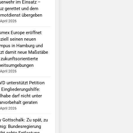
uerwehr im Einsatz –
uz gerettet und dem
ernotdienst übergeben
 April 2026
smex Europe eröffnet
iziell seinen neuen
mpus in Hamburg und
tzt damit neue Maßstäbe
 zukunftsorientierte
beitsumgebungen
 April 2026
VD unterstützt Petition
 Eingliederungshilfe:
lhabe darf nicht unter
arvorbehalt geraten
 April 2026
y Gottschalk: Zu spät, zu
nig: Bundesregierung
ibt echte Entlastung