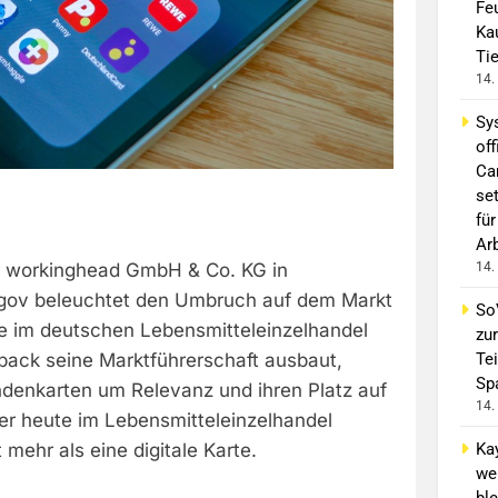
Fe
Ka
Ti
14.
Sy
off
Ca
se
für
Ar
14.
r workinghead GmbH & Co. KG in
ugov beleuchtet den Umbruch auf dem Markt
So
 im deutschen Lebensmitteleinzelhandel
zur
Tei
ack seine Marktführerschaft ausbaut,
Sp
ndenkarten um Relevanz und ihren Platz auf
14.
r heute im Lebensmitteleinzelhandel
Ka
 mehr als eine digitale Karte.
we
ble