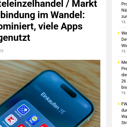
eleinzelhandel / Markt
Pro
Nä
nbindung im Wandel:
zur
15.
miniert, viele Apps
We
genutzt
Det
Wi
025
15.
Me
Pre
di
26
bis
15.
FW 
du
Wa
St