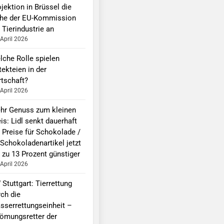
jektion in Brüssel die
he der EU-Kommission
 Tierindustrie an
 April 2026
lche Rolle spielen
ekteien in der
rtschaft?
 April 2026
hr Genuss zum kleinen
is: Lidl senkt dauerhaft
e Preise für Schokolade /
 Schokoladenartikel jetzt
 zu 13 Prozent günstiger
 April 2026
Stuttgart: Tierrettung
rch die
sserrettungseinheit –
römungsretter der