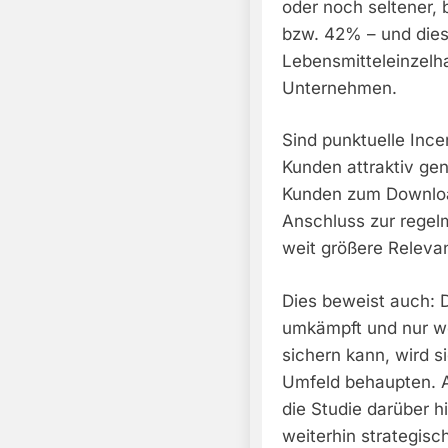
oder noch seltener,
bzw. 42% – und dies
Lebensmitteleinzel
Unternehmen.
Sind punktuelle Incen
Kunden attraktiv gen
Kunden zum Download
Anschluss zur regel
weit größere Releva
Dies beweist auch: 
umkämpft und nur wer
sichern kann, wird 
Umfeld behaupten. A
die Studie darüber h
weiterhin strategisc