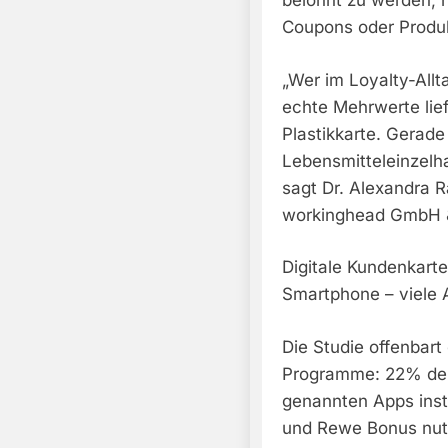
belohnt zu werden, n
Coupons oder Produk
„Wer im Loyalty-All
echte Mehrwerte liefe
Plastikkarte. Gerad
Lebensmitteleinzelha
sagt Dr. Alexandra R
workinghead GmbH 
Digitale Kundenkart
Smartphone – viele 
Die Studie offenbart 
Programme: 22% der
genannten Apps insta
und Rewe Bonus nutz