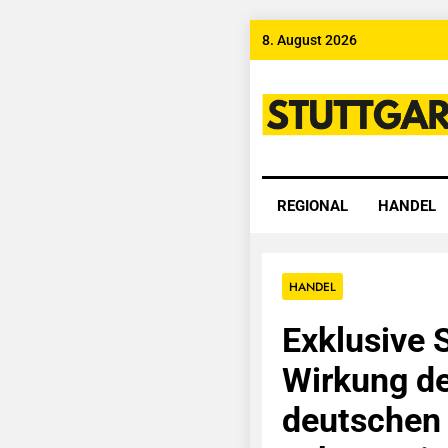
Skip
8. August 2026
to
content
Stuttgart
REGIONAL
HANDEL
HANDEL
Exklusive 
Wirkung d
deutschen