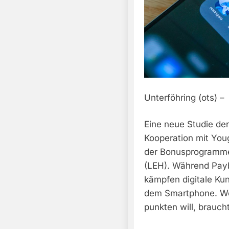
Unterföhring (ots) –
Eine neue Studie de
Kooperation mit Yo
der Bonusprogramme
(LEH). Während Payb
kämpfen digitale Ku
dem Smartphone. We
punkten will, braucht