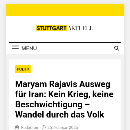
Skip
to
content
Stuttgart
Aktuell
MENU
POLITIK
Maryam Rajavis Ausweg
für Iran: Kein Krieg, keine
Beschwichtigung –
Wandel durch das Volk
Redaktion
25. Februar 2026