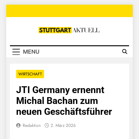
Skip
to
content
Stuttgart
Aktuell
MENU
WIRTSCHAFT
JTI Germany ernennt
Michal Bachan zum
neuen Geschäftsführer
Redaktion
2. März 2026