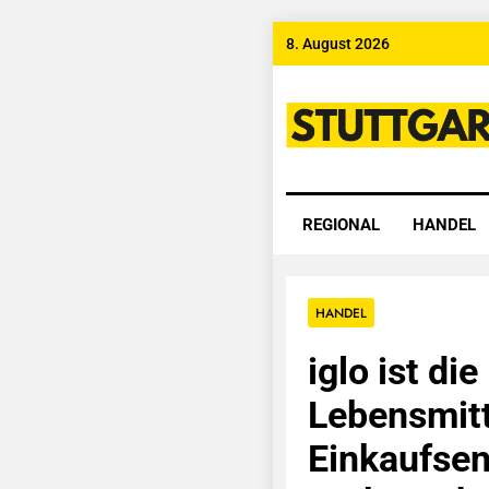
Skip
8. August 2026
to
content
Stuttgart
REGIONAL
HANDEL
HANDEL
iglo ist die
Lebensmitt
Einkaufsen