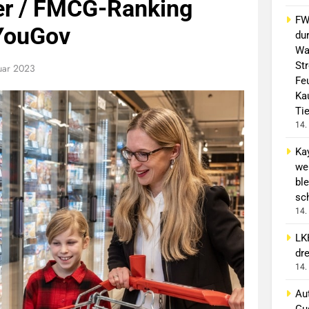
er / FMCG-Ranking
FW 
YouGov
du
Wa
St
uar 2023
Fe
Ka
Ti
14.
Ka
we
ble
sc
14.
LK
dr
14.
Aut
Gu