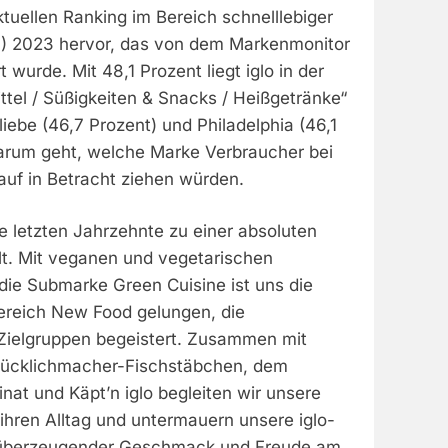
tuellen Ranking im Bereich schnelllebiger
 2023 hervor, das von dem Markenmonitor
wurde. Mit 48,1 Prozent liegt iglo in der
tel / Süßigkeiten & Snacks / Heißgetränke“
iebe (46,7 Prozent) und Philadelphia (46,1
arum geht, welche Marke Verbraucher bei
auf in Betracht ziehen würden.
die letzten Jahrzehnte zu einer absoluten
t. Mit veganen und vegetarischen
ie Submarke Green Cuisine ist uns die
ereich New Food gelungen, die
Zielgruppen begeistert. Zusammen mit
lücklichmacher-Fischstäbchen, dem
nat und Käpt’n iglo begleiten wir unsere
hren Alltag und untermauern unsere iglo-
, überzeugender Geschmack und Freude am