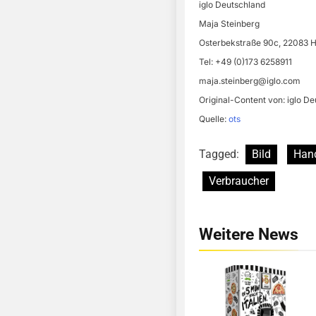
iglo Deutschland
Maja Steinberg
Osterbekstraße 90c, 22083
Tel: +49 (0)173 6258911
maja.steinberg@iglo.com
Original-Content von: iglo De
Quelle:
ots
Tagged:
Bild
Han
Verbraucher
Weitere News