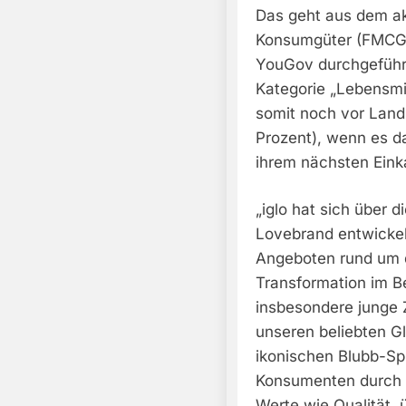
Das geht aus dem ak
Konsumgüter (FMCG)
YouGov durchgeführt 
Kategorie „Lebensmit
somit noch vor Landl
Prozent), wenn es d
ihrem nächsten Eink
„iglo hat sich über 
Lovebrand entwickel
Angeboten rund um d
Transformation im B
insbesondere junge 
unseren beliebten G
ikonischen Blubb-Spi
Konsumenten durch i
Werte wie Qualität