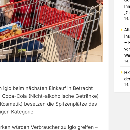
In
„G
14.
Al
In
– 
ver
Wi
14.
HZ
de
14.
n iglo beim nächsten Einkauf in Betracht
), Coca-Cola (Nicht-alkoholische Getränke)
 Kosmetik) besetzen die Spitzenplätze des
ligen Kategorie
rken würden Verbraucher zu iglo greifen –