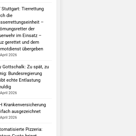
Stuttgart: Tierrettung
rch die
sserrettungseinheit –
römungsretter der
uerwehr im Einsatz –
uz gerettet und dem
ernotdienst übergeben
 April 2026
y Gottschalk: Zu spät, zu
nig: Bundesregierung
ibt echte Entlastung
huldig
 April 2026
H Krankenversicherung
eifach ausgezeichnet
 April 2026
omatisierte Pizzeria:
stavo Gusto bringt