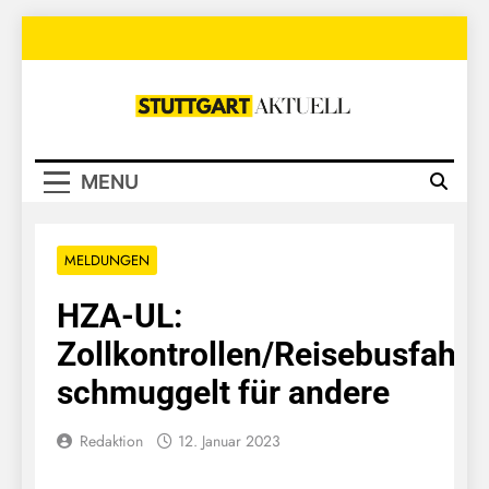
Skip
to
content
Stuttgart
Aktuell
MENU
MELDUNGEN
HZA-UL:
Zollkontrollen/Reisebusfahre
schmuggelt für andere
Redaktion
12. Januar 2023