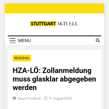
Skip
to
content
Stuttgart
Aktuell
MENU
REGIONAL
HZA-LÖ: Zollanmeldung
muss glasklar abgegeben
werden
Klaus Frischholz
11. August 2023