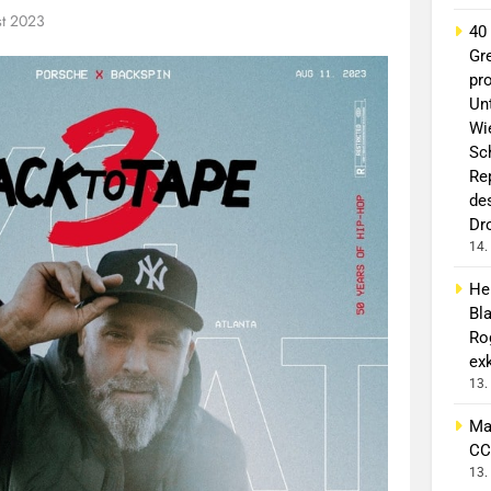
st 2023
40
Gr
pro
Un
Wi
Sc
Re
de
Dr
14.
He
Bl
Ro
exk
13.
Ma
CC
13.