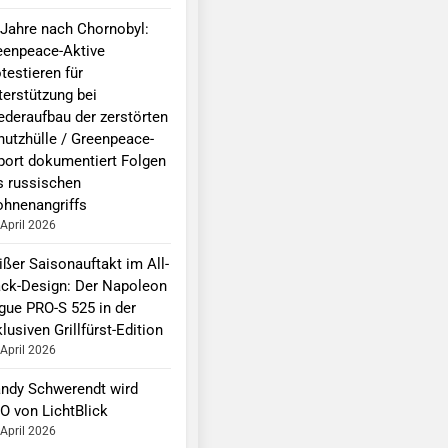
 Jahre nach Chornobyl:
eenpeace-Aktive
testieren für
terstützung bei
ederaufbau der zerstörten
hutzhülle / Greenpeace-
port dokumentiert Folgen
s russischen
ohnenangriffs
 April 2026
ißer Saisonauftakt im All-
ack-Design: Der Napoleon
gue PRO-S 525 in der
lusiven Grillfürst-Edition
 April 2026
ndy Schwerendt wird
O von LichtBlick
 April 2026