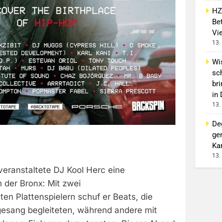
HZ
Bet
Vi
13.
Wi
sc
br
in
13.
De
ge
Ka
13.
veranstaltete DJ Kool Herc eine
 der Bronx: Mit zwei
n Plattenspielern schuf er Beats, die
esang begleiteten, während andere mit