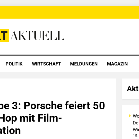
 Aktuell
POLITIK
WIRTSCHAFT
MELDUNGEN
MAGAZIN
Akt
pe 3: Porsche feiert 50
Hop mit Film-
We
Det
tion
Wi
15.