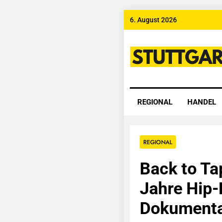
Skip
6. August 2026
to
content
Stuttgart
REGIONAL
HANDEL
REGIONAL
Back to Ta
Jahre Hip-
Dokumenta