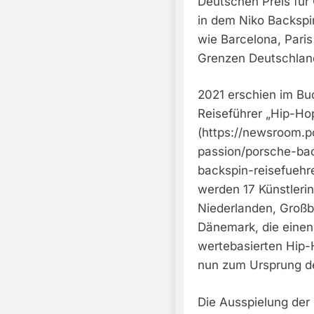
Deutschen Preis für 
in dem Niko Backspi
wie Barcelona, Paris
Grenzen Deutschland
2021 erschien im Buc
Reiseführer „Hip-Hop
(https://newsroom.
passion/porsche-bac
backspin-reisefuehre
werden 17 Künstleri
Niederlanden, Großb
Dänemark, die einen 
wertebasierten Hip-H
nun zum Ursprung d
Die Ausspielung der I