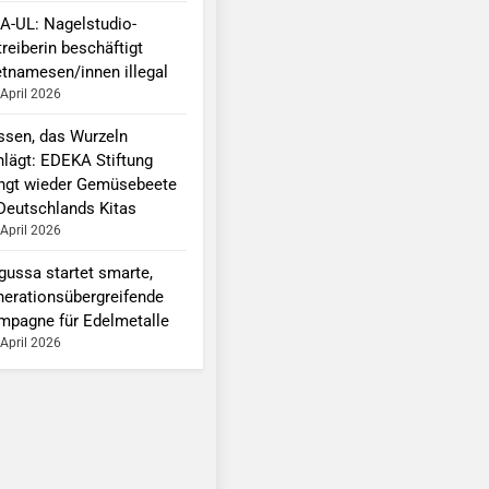
A-UL: Nagelstudio-
reiberin beschäftigt
etnamesen/innen illegal
 April 2026
ssen, das Wurzeln
hlägt: EDEKA Stiftung
ingt wieder Gemüsebeete
 Deutschlands Kitas
 April 2026
gussa startet smarte,
nerationsübergreifende
mpagne für Edelmetalle
 April 2026