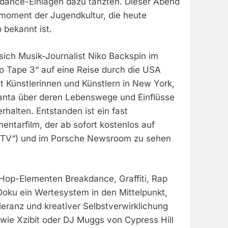
dance-Einlagen dazu tanzten. Dieser Abend
elmoment der Jugendkultur, die heute
 bekannt ist.
sich Musik-Journalist Niko Backspin im
 Tape 3“ auf eine Reise durch die USA
t Künstlerinnen und Künstlern in New York,
anta über deren Lebenswege und Einflüsse
erhalten. Entstanden ist ein fast
ntarfilm, der ab sofort kostenlos auf
 TV“) und im Porsche Newsroom zu sehen
Hop-Elementen Breakdance, Graffiti, Rap
 Doku ein Wertesystem in den Mittelpunkt,
eranz und kreativer Selbstverwirklichung
r wie Xzibit oder DJ Muggs von Cypress Hill