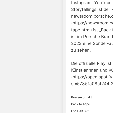
Instagram, YouTube 
Storytellings ist de
newsroom.porsche.d
(https://newsroom.
tape.html) ist „Back
ist im Porsche Brand
2023 eine Sonder-a
zu sehen.
Die offizielle Playli
Künstlerinnen und Kün
(https://open.spoti
si=57351a08cf244f2
Pressekontakt:
Back to Tape
FAKTOR 3 AG