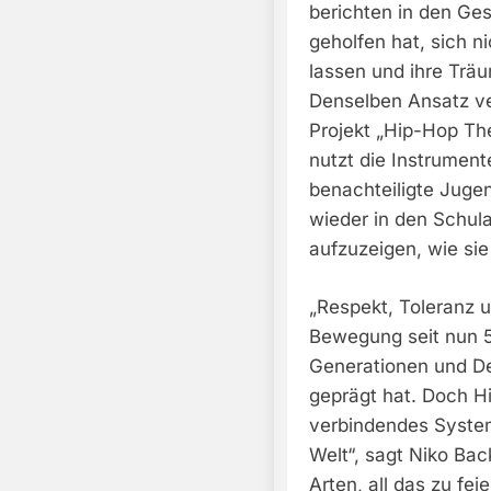
berichten in den Ge
geholfen hat, sich n
lassen und ihre Trä
Denselben Ansatz ver
Projekt „Hip-Hop The
nutzt die Instrument
benachteiligte Jugen
wieder in den Schul
aufzuzeigen, wie sie
„Respekt, Toleranz u
Bewegung seit nun 5
Generationen und D
geprägt hat. Doch Hi
verbindendes Syste
Welt“, sagt Niko Bac
Arten, all das zu fei