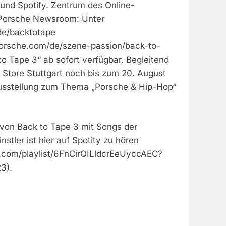
und Spotify. Zentrum des Online-
r Porsche Newsroom: Unter
e/backtotape
porsche.com/de/szene-passion/back-to-
 to Tape 3“ ab sofort verfügbar. Begleitend
 Store Stuttgart noch bis zum 20. August
usstellung zum Thema „Porsche & Hip-Hop“
st von Back to Tape 3 mit Songs der
stler ist hier auf Spotity zu hören
fy.com/playlist/6FnCirQILldcrEeUyccAEC?
3).