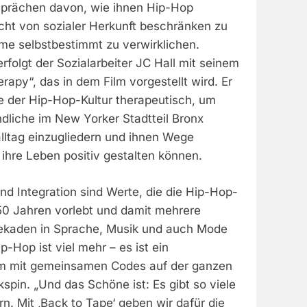
sprächen davon, wie ihnen Hip-Hop
icht von sozialer Herkunft beschränken zu
ume selbstbestimmt zu verwirklichen.
folgt der Sozialarbeiter JC Hall mit seinem
rapy“, das in dem Film vorgestellt wird. Er
e der Hip-Hop-Kultur therapeutisch, um
dliche im New Yorker Stadtteil Bronx
alltag einzugliedern und ihnen Wege
 ihre Leben positiv gestalten können.
nd Integration sind Werte, die die Hip-Hop-
0 Jahren vorlebt und damit mehrere
ekaden in Sprache, Musik und auch Mode
p-Hop ist viel mehr – es ist ein
m mit gemeinsamen Codes auf der ganzen
kspin. „Und das Schöne ist: Es gibt so viele
ern. Mit ‚Back to Tape‘ geben wir dafür die