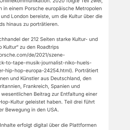
Onlinekommunikation. 2020 folgte Teil zwei,
n in einem Porsche europäische Metropolen
 und London bereiste, um die Kultur über die
s hinaus zu porträtieren.
hhandel der 212 Seiten starke Kultur- und
 Kultur“ zu den Roadtrips
porsche.com/de/2021/szene-
k-to-tape-musik-journalist-niko-huels-
r-hip-hop-europa-24254.html). Porträtiert
nnen und Künstler aus Deutschland, den
ritannien, Frankreich, Spanien und
wesentlichen Beitrag zur Entfaltung einer
op-Kultur geleistet haben. Teil drei führt
er Bewegung in den USA.
nhalte erfolgt digital über die Plattformen