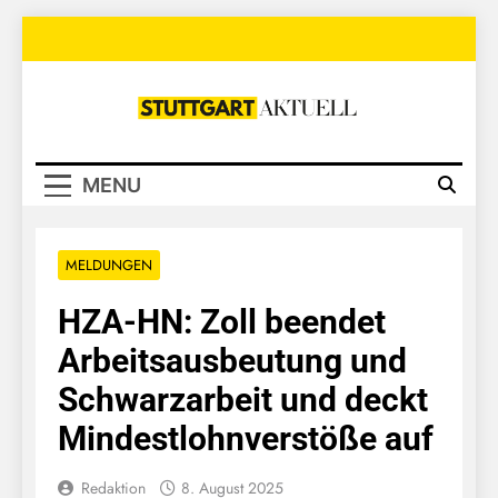
Skip
to
content
Stuttgart
Aktuell
MENU
MELDUNGEN
HZA-HN: Zoll beendet
Arbeitsausbeutung und
Schwarzarbeit und deckt
Mindestlohnverstöße auf
Redaktion
8. August 2025