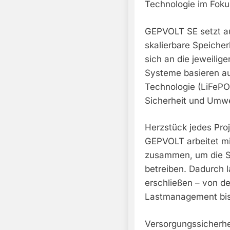
Technologie im Foku
GEPVOLT SE setzt aus
skalierbare Speiche
sich an die jeweili
Systeme basieren au
Technologie (LiFePO4
Sicherheit und Umwe
Herzstück jedes Proje
GEPVOLT arbeitet mit
zusammen, um die Sp
betreiben. Dadurch l
erschließen – von d
Lastmanagement bis
Versorgungssicherhe