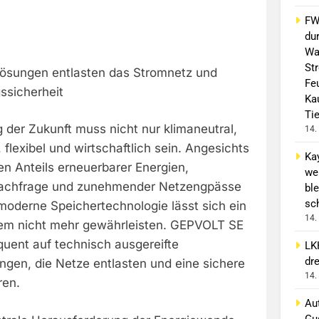
FW 
du
Wa
St
lösungen entlasten das Stromnetz und
Fe
ssicherheit
Ka
Ti
 der Zukunft muss nicht nur klimaneutral,
14.
 flexibel und wirtschaftlich sein. Angesichts
Ka
en Anteils erneuerbarer Energien,
we
achfrage und zunehmender Netzengpässe
ble
sc
moderne Speichertechnologie lässt sich ein
14.
tem nicht mehr gewährleisten. GEPVOLT SE
quent auf technisch ausgereifte
LK
dr
ngen, die Netze entlasten und eine sichere
14.
ren.
Aut
Gu