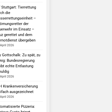
Stuttgart: Tierrettung
rch die
sserrettungseinheit –
römungsretter der
uerwehr im Einsatz –
uz gerettet und dem
ernotdienst übergeben
 April 2026
y Gottschalk: Zu spät, zu
nig: Bundesregierung
ibt echte Entlastung
huldig
 April 2026
H Krankenversicherung
eifach ausgezeichnet
 April 2026
omatisierte Pizzeria:
stavo Gusto bringt