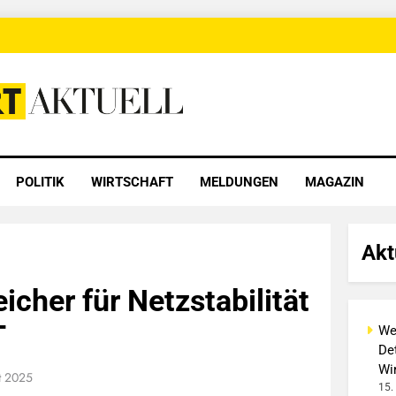
 Aktuell
POLITIK
WIRTSCHAFT
MELDUNGEN
MAGAZIN
Akt
icher für Netzstabilität
T
We
Det
Wi
t 2025
15.