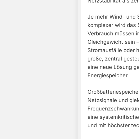
Netzstabilität als z
Je mehr Wind- und S
komplexer wird das
Verbrauch müssen i
Gleichgewicht sein
Stromausfälle oder 
große, zentral geste
eine neue Lösung gef
Energiespeicher.
Großbatteriespeicher
Netzsignale und gle
Frequenzschwankung
eine systemkritische
und mit höchster tec