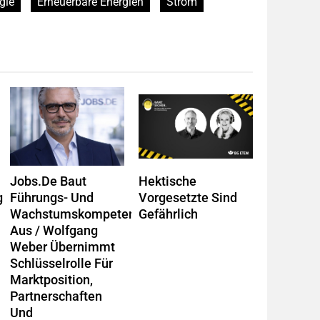
gie
Erneuerbare Energien
Strom
Jobs.de Baut
Hektische
g
Führungs- Und
Vorgesetzte Sind
Wachstumskompetenz
Gefährlich
Aus / Wolfgang
Weber Übernimmt
Schlüsselrolle Für
Marktposition,
Partnerschaften
Und