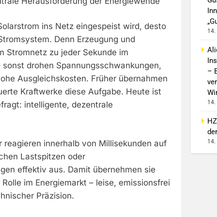
entrale Herausforderung der Energiewende
In
„G
olarstrom ins Netz eingespeist wird, desto
14.
 Stromsystem. Denn Erzeugung und
Al
m Stromnetz zu jeder Sekunde im
In
 – sonst drohen Spannungsschwankungen,
– 
hohe Ausgleichskosten. Früher übernahmen
ver
uerte Kraftwerke diese Aufgabe. Heute ist
Wi
14.
ragt: intelligente, dezentrale
HZ
de
14.
 reagieren innerhalb von Millisekunden auf
ichen Lastspitzen oder
en effektiv aus. Damit übernehmen sie
 Rolle im Energiemarkt – leise, emissionsfrei
hnischer Präzision.