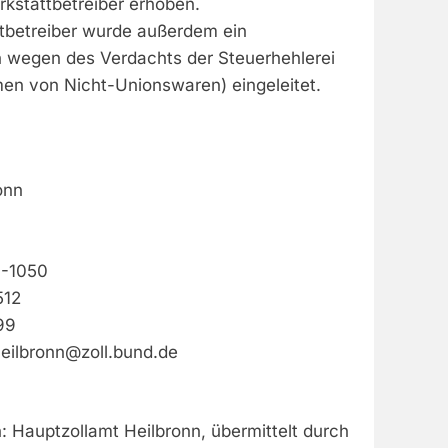
stattbetreiber erhoben.
tbetreiber wurde außerdem ein
n wegen des Verdachts der Steuerhehlerei
men von Nicht-Unionswaren) eingeleitet.
onn
0-1050
512
99
eilbronn@zoll.bund.de
: Hauptzollamt Heilbronn, übermittelt durch