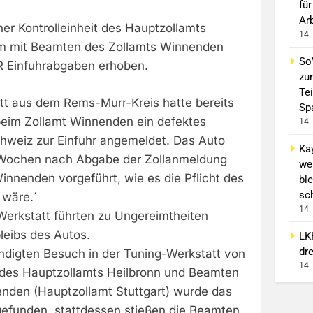
für
Ar
er Kontrolleinheit des Hauptzollamts
14.
m mit Beamten des Zollamts Winnenden
So
R Einfuhrabgaben erhoben.
zur
Tei
tt aus dem Rems-Murr-Kreis hatte bereits
Sp
eim Zollamt Winnenden ein defektes
14.
hweiz zur Einfuhr angemeldet. Das Auto
Ka
Wochen nach Abgabe der Zollanmeldung
we
innenden vorgeführt, wie es die Pflicht des
ble
sc
wäre.´
14.
Werkstatt führten zu Ungereimtheiten
bleibs des Autos.
LK
dr
digten Besuch in der Tuning-Werkstatt von
14.
it des Hauptzollamts Heilbronn und Beamten
nden (Hauptzollamt Stuttgart) wurde das
gefunden, stattdessen stießen die Beamten