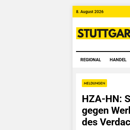
Skip
8. August 2026
to
content
Stuttgart
REGIONAL
HANDEL
MELDUNGEN
HZA-HN: St
gegen Werk
des Verdac