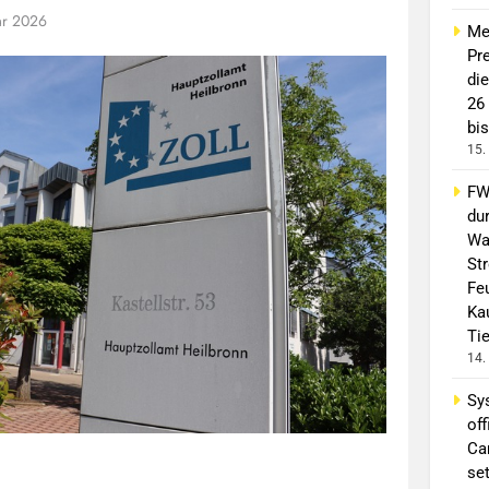
ar 2026
Me
Pre
di
26
bis
15.
FW 
du
Wa
St
Fe
Ka
Ti
14.
Sy
off
Ca
se