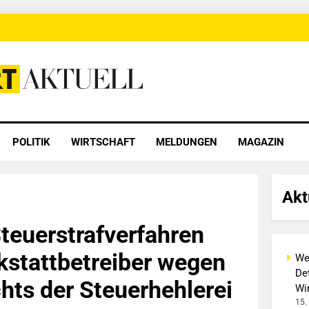
 Aktuell
POLITIK
WIRTSCHAFT
MELDUNGEN
MAGAZIN
Akt
euerstrafverfahren
stattbetreiber wegen
We
Det
hts der Steuerhehlerei
Wi
15.