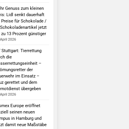
hr Genuss zum kleinen
is: Lidl senkt dauerhaft
e Preise für Schokolade /
 Schokoladenartikel jetzt
 zu 13 Prozent günstiger
 April 2026
Stuttgart: Tierrettung
rch die
sserrettungseinheit –
römungsretter der
uerwehr im Einsatz –
uz gerettet und dem
ernotdienst übergeben
 April 2026
smex Europe eröffnet
iziell seinen neuen
mpus in Hamburg und
tzt damit neue Maßstäbe