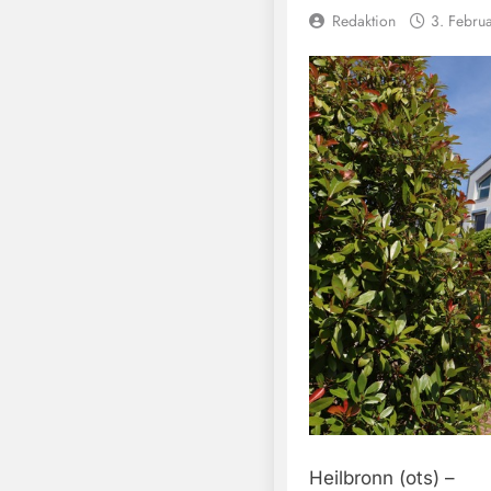
Redaktion
3. Febru
Heilbronn (ots) –