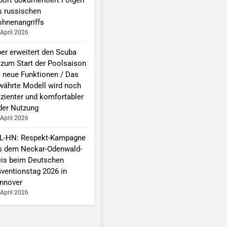
s russischen
ohnenangriffs
 April 2026
per erweitert den Scuba
 zum Start der Poolsaison
 neue Funktionen / Das
währte Modell wird noch
izienter und komfortabler
 der Nutzung
 April 2026
L-HN: Respekt-Kampagne
s dem Neckar-Odenwald-
eis beim Deutschen
äventionstag 2026 in
nnover
 April 2026