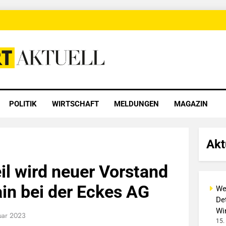
 Aktuell
POLITIK
WIRTSCHAFT
MELDUNGEN
MAGAZIN
Akt
l wird neuer Vorstand
in bei der Eckes AG
We
Det
Wi
uar 2023
15.