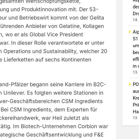
 gesamten Wertschöpfungskette,
de
ung und Produktinnovation mit. Der 53-
Dr
eur und Betriebswirt kommt von der Gelita
14.
führenden Anbieter von Gelatine, Kollagen
Ai
, wo er als Global Vice President
S1
war. In dieser Rolle verantwortete er unter
um
 Operations und Sustainability, welcher 20
be
eff
e Lieferketten auf sechs Kontinenten
in
13.
land-Pfälzer begann seine Karriere im B2C-
PO
au
n Unilever. Es folgten weitere Stationen in
Kr
ver-Geschäftsbereichen CSM Ingredients
Pr
 Bei CSM Ingredients, dem Experten für
Ha
kereihandwerk, war Heil zuletzt als
13.
 tätig. Im Biotech-Unternehmen Corbion war
strategische Geschäftsentwicklung und F&E