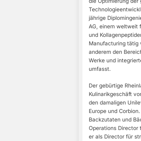
die Optimierung der
Technologieentwickl
jährige Diplomingeni
AG, einem weltweit 
und Kollagenpeptiden
Manufacturing tätig 
anderem den Bereich
Werke und integriert
umfasst.
Der gebürtige Rhein
Kulinarikgeschäft vo
den damaligen Unile
Europe und Corbion.
Backzutaten und Bäc
Operations Director
er als Director für 