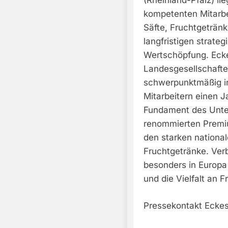
(Rheinland-Pfalz) li
kompetenten Mitarbe
Säfte, Fruchtgeträn
langfristigen strate
Wertschöpfung. Ecke
Landesgesellschafte
schwerpunktmäßig in
Mitarbeitern einen 
Fundament des Unter
renommierten Premi
den starken nationa
Fruchtgetränke. Ver
besonders in Europa
und die Vielfalt an 
Pressekontakt Eckes