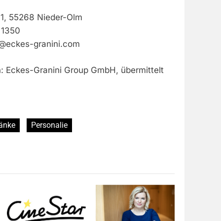
 1, 55268 Nieder-Olm
 1350
l@eckes-granini.com
n: Eckes-Granini Group GmbH, übermittelt
änke
Personalie