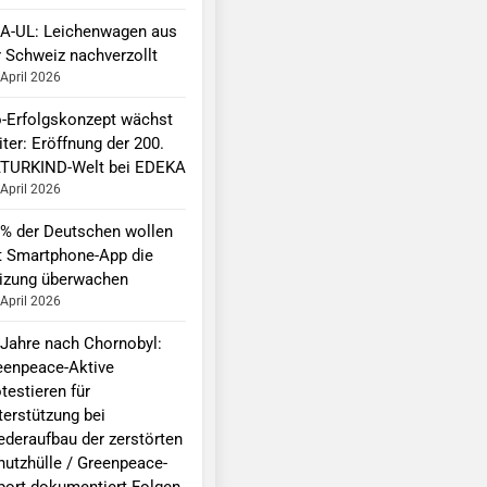
A-UL: Leichenwagen aus
r Schweiz nachverzollt
 April 2026
o-Erfolgskonzept wächst
ter: Eröffnung der 200.
TURKIND-Welt bei EDEKA
 April 2026
 % der Deutschen wollen
t Smartphone-App die
izung überwachen
 April 2026
 Jahre nach Chornobyl:
eenpeace-Aktive
testieren für
terstützung bei
ederaufbau der zerstörten
hutzhülle / Greenpeace-
port dokumentiert Folgen