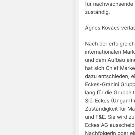
für nachwachsende R
zuständig.
Ágnes Kovács verläs
Nach der erfolgreic
internationalen Mark
und dem Aufbau einer
hat sich Chief Marke
dazu entschieden, e
Eckes-Granini Grup
lang für die Gruppe 
Sió-Eckes (Ungarn) 
Zuständigkeit für M
und F&E. Sie wird z
Eckes AG ausscheiden
Nachfolgerin oder ei