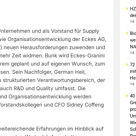
HZ
de
14.
nternehmen und als Vorstand für Supply
Bi
wie Organisationsentwicklung der Eckes AG,
wei
NA
(58) neuen Herausforderungen zuwenden und
14.
mehr Zeit widmen. Bunk wird Eckes-Granini
gerem geplant und auf eigenen Wunsch, zum
72
mi
ssen. Sein Nachfolger, German Heil,
He
 strukturierten Verantwortungsbereich, der
14.
auch R&D und Quality umfasst. Die
40
und Organisationsentwicklung werden
Gr
Vorstandskollegen und CFO Sidney Coffeng
pro
Un
Wi
weitereichende Erfahrungen im Hinblick auf
Sc
Re