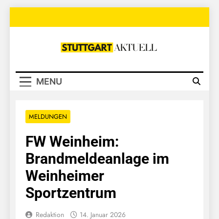
Skip
to
content
Stuttgart
Aktuell
MENU
MELDUNGEN
FW Weinheim:
Brandmeldeanlage im
Weinheimer
Sportzentrum
Redaktion
14. Januar 2026