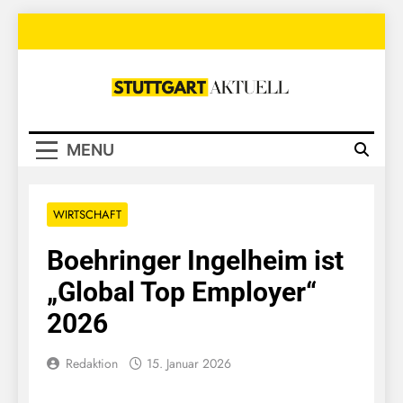
Skip
to
content
Stuttgart
Aktuell
MENU
WIRTSCHAFT
Boehringer Ingelheim ist
„Global Top Employer“
2026
Redaktion
15. Januar 2026