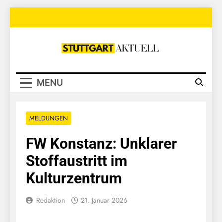
Skip
to
content
Stuttgart
Aktuell
MENU
MELDUNGEN
FW Konstanz: Unklarer
Stoffaustritt im
Kulturzentrum
Redaktion
21. Januar 2026