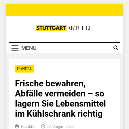
Skip
to
content
Stuttgart
Aktuell
MENU
HANDEL
Frische bewahren,
Abfälle vermeiden – so
lagern Sie Lebensmittel
im Kühlschrank richtig
Redaktion
20. August 2025