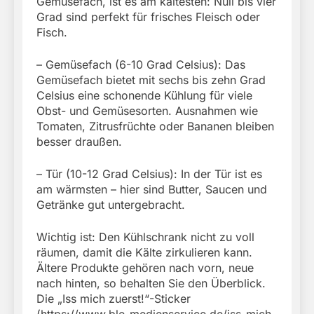
Gemüsefach, ist es am kältesten: Null bis vier
Grad sind perfekt für frisches Fleisch oder
Fisch.
– Gemüsefach (6-10 Grad Celsius): Das
Gemüsefach bietet mit sechs bis zehn Grad
Celsius eine schonende Kühlung für viele
Obst- und Gemüsesorten. Ausnahmen wie
Tomaten, Zitrusfrüchte oder Bananen bleiben
besser draußen.
– Tür (10-12 Grad Celsius): In der Tür ist es
am wärmsten – hier sind Butter, Saucen und
Getränke gut untergebracht.
Wichtig ist: Den Kühlschrank nicht zu voll
räumen, damit die Kälte zirkulieren kann.
Ältere Produkte gehören nach vorn, neue
nach hinten, so behalten Sie den Überblick.
Die „Iss mich zuerst!“-Sticker
(https://www.ble-medienservice.de/iss-mich-