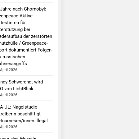
 Jahre nach Chornobyl:
eenpeace-Aktive
testieren für
terstützung bei
ederaufbau der zerstörten
hutzhülle / Greenpeace-
port dokumentiert Folgen
s russischen
ohnenangriffs
 April 2026
ndy Schwerendt wird
O von LichtBlick
 April 2026
A-UL: Nagelstudio-
reiberin beschäftigt
etnamesen/innen illegal
 April 2026
ssen, das Wurzeln