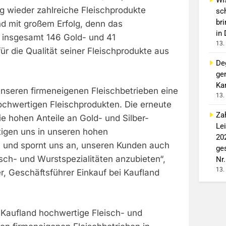
ng wieder zahlreiche Fleischprodukte
sc
br
nd mit großem Erfolg, denn das
in
 insgesamt 146 Gold- und 41
13.
ür die Qualität seiner Fleischprodukte aus
De
ge
Ka
unseren firmeneigenen Fleischbetrieben eine
13.
chwertigen Fleischprodukten. Die erneute
Za
e hohen Anteile an Gold- und Silber-
Le
igen uns in unseren hohen
20
 und spornt uns an, unseren Kunden auch
ge
isch- und Wurstspezialitäten anzubieten“,
Nr.
13.
r, Geschäftsführer Einkauf bei Kaufland
rt Kaufland hochwertige Fleisch- und