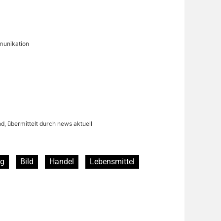
unikation
d, übermittelt durch news aktuell
ng
Bild
Handel
Lebensmittel