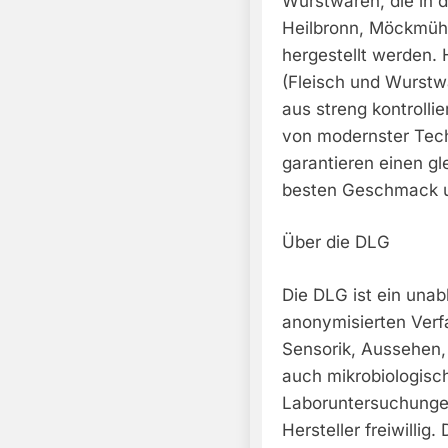
Wurstwaren, die in d
Heilbronn, Möckmühl
hergestellt werden. H
(Fleisch und Wurstw
aus streng kontrollie
von modernster Tech
garantieren einen g
besten Geschmack u
Über die DLG
Die DLG ist ein unab
anonymisierten Verfa
Sensorik, Aussehen
auch mikrobiologisc
Laboruntersuchungen
Hersteller freiwillig