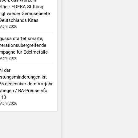
hlägt: EDEKA Stiftung
ingt wieder Gemüsebeete
 Deutschlands Kitas
 April 2026
gussa startet smarte,
nerationsübergreifende
mpagne für Edelmetalle
 April 2026
hl der
istungsminderungen ist
25 gegenüber dem Vorjahr
stiegen / BA-Presseinfo
 13
 April 2026