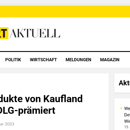
 Aktuell
POLITIK
WIRTSCHAFT
MELDUNGEN
MAGAZIN
Akt
dukte von Kaufland
DLG-prämiert
We
Det
Wi
uar 2023
15.