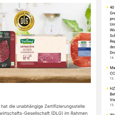
40
Gr
pro
Un
Wi
Sc
Re
de
Dr
14.
Ma
CC
13.
HZ
Bet
Vi
13.
hat die unabhängige Zertifizierungsstelle
wirtschafts-Gesellschaft (DLG) im Rahmen
Wi