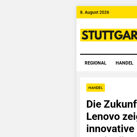
Skip
8. August 2026
to
content
Stuttgart
REGIONAL
HANDEL
HANDEL
Die Zukunf
Lenovo zei
innovative