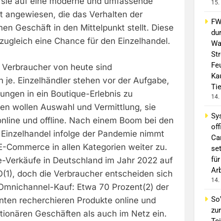
nd sie auf eine moderne und umfassende
15.
t angewiesen, die das Verhalten der
FW 
en Geschäft in den Mittelpunkt stellt. Diese
du
zugleich eine Chance für den Einzelhandel.
Wa
St
Fe
en Verbraucher von heute sind
Ka
 je. Einzelhändler stehen vor der Aufgabe,
Ti
rungen in ein Boutique-Erlebnis zu
14.
en wollen Auswahl und Vermittlung, sie
Sy
nline und offline. Nach einem Boom bei den
off
Einzelhandel infolge der Pandemie nimmt
Ca
E-Commerce in allen Kategorien weiter zu.
se
für
ne-Verkäufe in Deutschland im Jahr 2022 auf
Ar
O(1), doch die Verbraucher entscheiden sich
14.
Omnichannel-Kauf: Etwa 70 Prozent(2) der
So
ten recherchieren Produkte online und
zur
tionären Geschäften als auch im Netz ein.
Tei