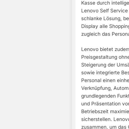
Kasse durch intellig
Lenovo Self Service 
schlanke Lösung, b
Display alle Shoppin
zugleich das Persona
Lenovo bietet zude
Preisgestaltung ohn
Steigerung der Ums
sowie integrierte Be
Personal einen einhe
Verknüpfung, Automa
grundlegenden Funkt
und Präsentation vo
Betriebszeit maximi
sicherstellen. Lenovo
zusammen, um das G