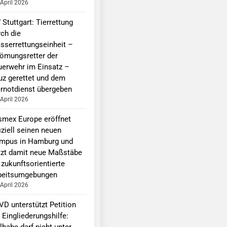
 April 2026
Stuttgart: Tierrettung
rch die
sserrettungseinheit –
römungsretter der
uerwehr im Einsatz –
uz gerettet und dem
ernotdienst übergeben
 April 2026
smex Europe eröffnet
iziell seinen neuen
mpus in Hamburg und
tzt damit neue Maßstäbe
 zukunftsorientierte
beitsumgebungen
 April 2026
VD unterstützt Petition
 Eingliederungshilfe:
lhabe darf nicht unter