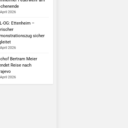
chenende
 April 2026
L-OG: Ettenheim –
erischer
monstrationszug sicher
leitet
 April 2026
schof Bertram Meier
endet Reise nach
rajevo
 April 2026