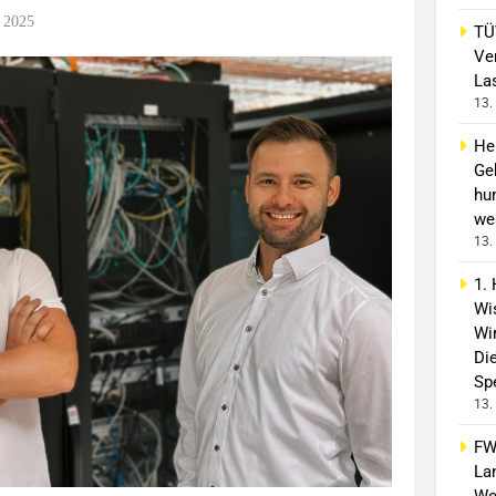
 2025
TÜ
Ve
La
13.
He
Ge
hu
wei
13.
1.
Wi
Wir
Di
Spe
13.
FW
La
We