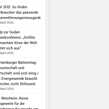
V SÜD: So finden
rbraucher das passende
serentfernungsmessgerät
 April 2026
lp zur Sudan-
berkonferenz: „Größte
manitäre Krise der Welt
tet sich aus“
 April 2026
 Hamburger Batterietag:
ssenschaft und
tschaft sind sich einig /
e Energiewende braucht
icher, nicht Stillstand
 April 2026
 Weinheim: Keine
ngeweile für die
inheimer Feuerwehr am