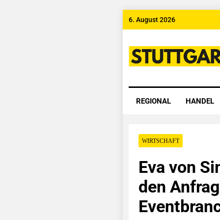
Skip
6. August 2026
to
content
Stuttgart
REGIONAL
HANDEL
WIRTSCHAFT
Eva von Sim
den Anfrag
Eventbran