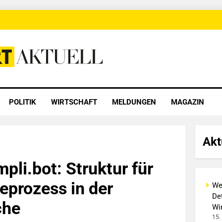
 Aktuell
POLITIK
WIRTSCHAFT
MELDUNGEN
MAGAZIN
Akt
pli.bot: Struktur für
eprozess in der
We
Det
che
Wi
15.