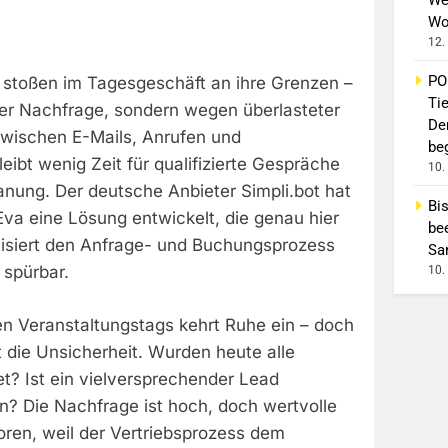
Wo
12.
PO
s stoßen im Tagesgeschäft an ihre Grenzen –
Ti
er Nachfrage, sondern wegen überlasteter
De
Zwischen E-Mails, Anrufen und
beg
ibt wenig Zeit für qualifizierte Gespräche
10.
anung. Der deutsche Anbieter Simpli.bot hat
Bi
va eine Lösung entwickelt, die genau hier
be
tisiert den Anfrage- und Buchungsprozess
Sa
 spürbar.
10.
n Veranstaltungstags kehrt Ruhe ein – doch
t die Unsicherheit. Wurden heute alle
t? Ist ein vielversprechender Lead
n? Die Nachfrage ist hoch, doch wertvolle
ren, weil der Vertriebsprozess dem