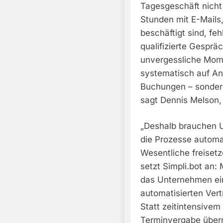
Tagesgeschäft nich
Stunden mit E-Mails
beschäftigt sind, fehl
qualifizierte Gesprä
unvergessliche Momen
systematisch auf Anf
Buchungen – sonder
sagt Dennis Melson,
„Deshalb brauchen U
die Prozesse automa
Wesentliche freisetz
setzt Simpli.bot an:
das Unternehmen eine
automatisierten Vert
Statt zeitintensive
Terminvergabe übern