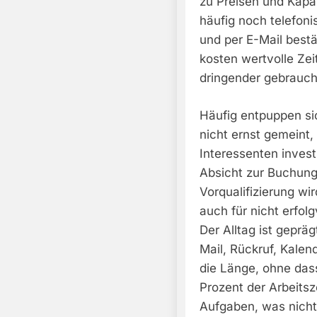
zu Preisen und Kap
häufig noch telefoni
und per E-Mail best
kosten wertvolle Ze
dringender gebrauch
Häufig entpuppen si
nicht ernst gemeint,
Interessenten invest
Absicht zur Buchun
Vorqualifizierung w
auch für nicht erfol
Der Alltag ist geprä
Mail, Rückruf, Kalen
die Länge, ohne das
Prozent der Arbeitsz
Aufgaben, was nicht 