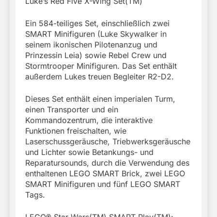
Luke’s Red Five X-Wing Set(TM)
Ein 584-teiliges Set, einschließlich zwei
SMART Minifiguren (Luke Skywalker in
seinem ikonischen Pilotenanzug und
Prinzessin Leia) sowie Rebel Crew und
Stormtrooper Minifiguren. Das Set enthält
außerdem Lukes treuen Begleiter R2-D2.
Dieses Set enthält einen imperialen Turm,
einen Transporter und ein
Kommandozentrum, die interaktive
Funktionen freischalten, wie
Laserschussgeräusche, Triebwerksgeräusche
und Lichter sowie Betankungs- und
Reparatursounds, durch die Verwendung des
enthaltenen LEGO SMART Brick, zwei LEGO
SMART Minifiguren und fünf LEGO SMART
Tags.
LEGO® Star Wars(TM) SMART Play(TM):