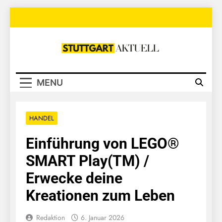
Skip
to
content
Stuttgart
Aktuell
MENU
HANDEL
Einführung von LEGO®
SMART Play(TM) /
Erwecke deine
Kreationen zum Leben
Redaktion
6. Januar 2026