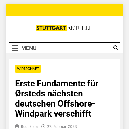
Skip
to
content
Stuttgart
Aktuell
MENU
WIRTSCHAFT
Erste Fundamente für
Ørsteds nächsten
deutschen Offshore-
Windpark verschifft
Redaktion
27. Februar 2023