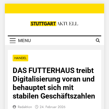
Skip
to
content
Stuttgart
Aktuell
MENU
HANDEL
DAS FUTTERHAUS treibt
Digitalisierung voran und
behauptet sich mit
stabilen Geschäftszahlen
Redaktion
24. Februar 2026