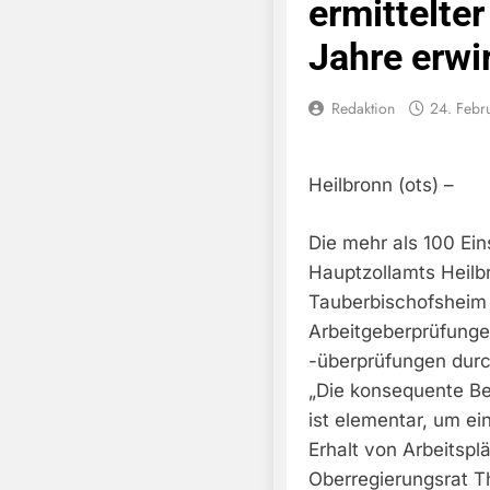
ermittelte
Jahre erwir
Redaktion
24. Febr
Heilbronn (ots) –
Die mehr als 100 Ei
Hauptzollamts Heilb
Tauberbischofsheim 
Arbeitgeberprüfung
-überprüfungen durc
„Die konsequente Be
ist elementar, um e
Erhalt von Arbeitsp
Oberregierungsrat T