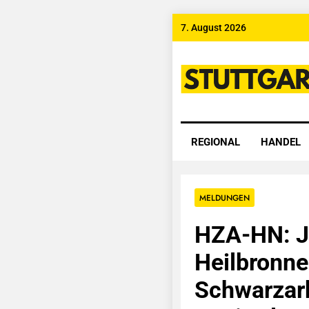
Skip
7. August 2026
to
content
Stuttgart
REGIONAL
HANDEL
MELDUNGEN
HZA-HN: J
Heilbronne
Schwarzarb