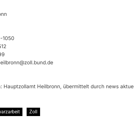
onn
0-1050
512
99
eilbronn@zoll.bund.de
: Hauptzollamt Heilbronn, übermittelt durch news aktuel
arzarbeit
Zoll