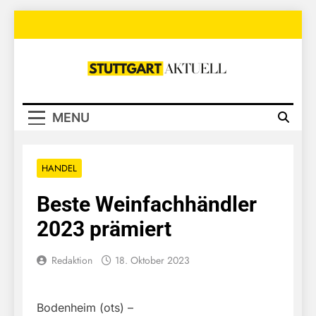
Skip
to
content
Stuttgart
Aktuell
MENU
HANDEL
Beste Weinfachhändler
2023 prämiert
Redaktion
18. Oktober 2023
Bodenheim (ots) –