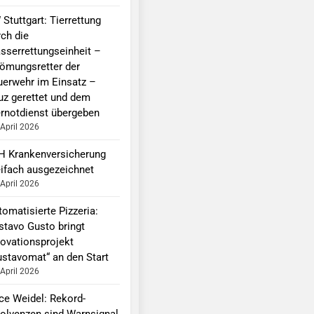
Stuttgart: Tierrettung
rch die
sserrettungseinheit –
römungsretter der
uerwehr im Einsatz –
uz gerettet und dem
ernotdienst übergeben
 April 2026
H Krankenversicherung
eifach ausgezeichnet
 April 2026
omatisierte Pizzeria:
stavo Gusto bringt
novationsprojekt
ustavomat“ an den Start
 April 2026
ice Weidel: Rekord-
solvenzen sind Warnsignal