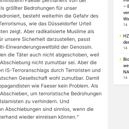
ministerin Faeser permanent von der
– 
als größter Bedrohungen für unser
ver
oniert, besteht weiterhin die Gefahr des
Wi
Terrorismus, wie das Düsseldorfer Urteil
14.
ten zeigt. Aber radikalisierte Muslime als
HZ
r unsere Sicherheit darzustellen, passt
de
ulti-Einwanderungsweltbild der Genossin.
14.
en die Täter auch nicht abgeschoben, weil
Bi
 Abschiebung nicht zumutbar sei. Aber die
wei
n IS-Terroranschlags durch Terroristen und
NA
eutschen Gesellschaft wohl zumutbar. Damit
14.
ropagandisten wie Faeser kein Problem. Als
: Abschieben, um terroristische Bedrohungen
Islamisten zu verhindern. Und
nn Abschiebungen sind sinnlos, wenn die
erhand wieder einreisen können.“