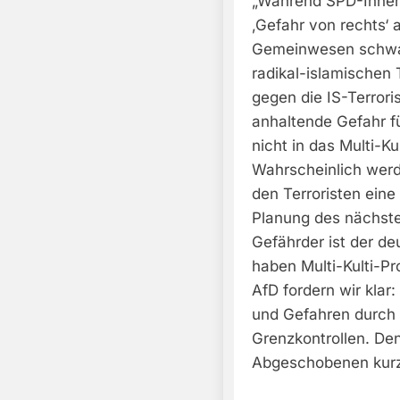
„Während SPD-Innen
‚Gefahr von rechts‘ 
Gemeinwesen schwadr
radikal-islamischen 
gegen die IS-Terroris
anhaltende Gefahr fü
nicht in das Multi-K
Wahrscheinlich werd
den Terroristen eine
Planung des nächste
Gefährder ist der d
haben Multi-Kulti-P
AfD fordern wir klar
und Gefahren durch 
Grenzkontrollen. De
Abgeschobenen kurz