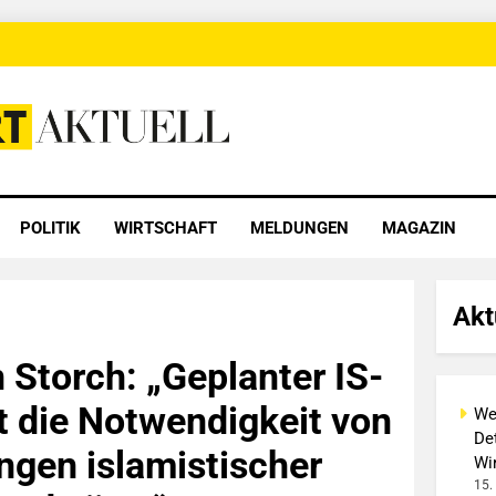
 Aktuell
POLITIK
WIRTSCHAFT
MELDUNGEN
MAGAZIN
Akt
 Storch: „Geplanter IS-
gt die Notwendigkeit von
We
Det
gen islamistischer
Wi
15.