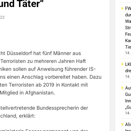
und Täter“
FW 
du
022
Wa
St
Fe
Ka
Ti
ht Düsseldorf hat fünf Männer aus
14.
-Terroristen zu mehreren Jahren Haft
LK
chiken sollen auf Anweisung führender IS-
dr
ens einen Anschlag vorbereitet haben. Dazu
14.
lten Terroristen ab 2019 in Kontakt mit
Aut
itglied in Afghanistan.
Gu
In
„G
stellvertretende Bundessprecherin der
14.
chland, erklärt:
Al
In